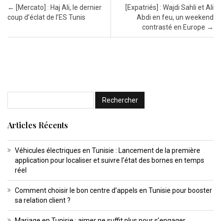
Post navigation
←
[Mercato] : Haj Ali, le dernier
[Expatriés] : Wajdi Sahli et Ali
coup d’éclat de l’ES Tunis
Abdi en feu, un weekend
contrasté en Europe
→
Articles Récents
Véhicules électriques en Tunisie : Lancement de la première
application pour localiser et suivre l’état des bornes en temps
réel
Comment choisir le bon centre d’appels en Tunisie pour booster
sa relation client ?
Mariage en Tunisie : aimer ne suffit plus pour s’engager