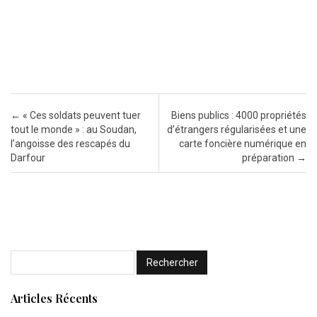
Post navigation
←
« Ces soldats peuvent tuer
Biens publics : 4000 propriétés
tout le monde » : au Soudan,
d’étrangers régularisées et une
l’angoisse des rescapés du
carte foncière numérique en
Darfour
préparation
→
Articles Récents