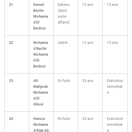
21
Kamel
Détenu
13 ans
13 ans
Bachir
(dans
Mohame
autre
d El
affaire)
Bedoui
22
Mohame
Libéré
13 ans
13 ans
d Bachir
Mohame
d El
Bedoui
23
Ali
En fuite
33 ans
Exécution
Mahjoub
immédiat
Mohame
e
d El
Hlioui
24
Hamza
En fuite
33 ans
Exécution
Mohame
immédiat
d Rjab Ali
e