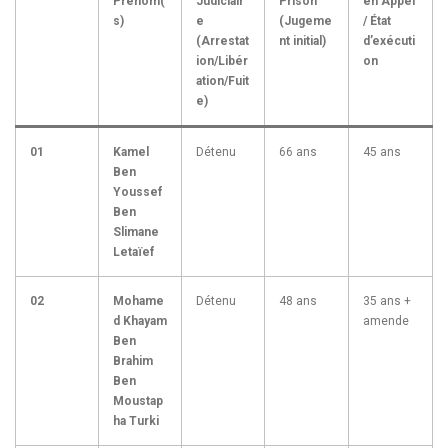
Prénom(
Judiciair
Prison
en Appel
s)
e
(Jugeme
/ État
(Arrestat
nt initial)
d’exécuti
ion/Libér
on
ation/Fuit
e)
01
Kamel
Détenu
66 ans
45 ans
Ben
Youssef
Ben
Slimane
Letaïef
02
Mohame
Détenu
48 ans
35 ans +
d Khayam
amende
Ben
Brahim
Ben
Moustap
ha Turki