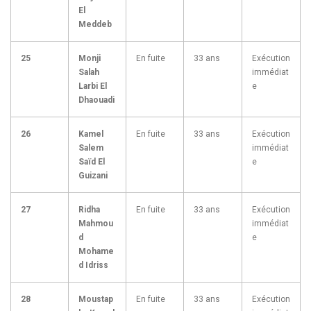
El
Meddeb
25
Monji
En fuite
33 ans
Exécution
Salah
immédiat
Larbi El
e
Dhaouadi
26
Kamel
En fuite
33 ans
Exécution
Salem
immédiat
Saïd El
e
Guizani
27
Ridha
En fuite
33 ans
Exécution
Mahmou
immédiat
d
e
Mohame
d Idriss
28
Moustap
En fuite
33 ans
Exécution