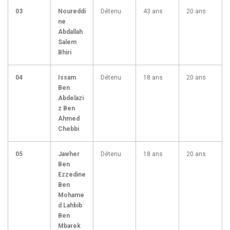
03
Noureddi
Détenu
43 ans
20 ans
ne
Abdallah
Salem
Bhiri
04
Issam
Détenu
18 ans
20 ans
Ben
Abdelazi
z Ben
Ahmed
Chebbi
05
Jawher
Détenu
18 ans
20 ans
Ben
Ezzedine
Ben
Mohame
d Lahbib
Ben
Mbarek