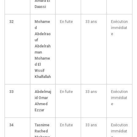
Amara El
Daassi
32
Mohame
En fuite
33 ans
Exécution
d
immédiat
Abdelrao
e
uf
Abdelrah
man
Mohame
d El
Wssif
Khalfallah
33
Abdelmaj
En fuite
33 ans
Exécution
id Omar
immédiat
Ahmed
e
Ezzar
34
Tasnime
En fuite
33 ans
Exécution
Rached
immédiat