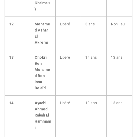
Chaima »
)
12
Mohame
Libéré
8 ans
Non lieu
d Azhar
El
Akremi
13
Chokri
Libéré
14 ans
13 ans
Ben
Mohame
d Ben
Issa
Belaïd
14
Ayachi
Libéré
13 ans
13 ans
Ahmed
Rabah El
Hammam
i