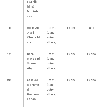
« Sahib
Idhaâ
Moutefaj
a »)
18
Ridha Ali
Détenu
16 ans
2 ans
Jilani
(dans
Charfedd
autre
ine
affaire)
19
Sahbi
Détenu
13 ans
10 ans
Massoud
(dans
Salem
autre
Atig
affaire)
20
Essaied
Détenu
13 ans
10 ans
Mohame
(dans
d
autre
Bouraoui
affaire)
Ferjani