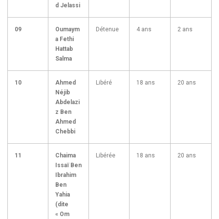
d Jelassi
09
Oumaym
Détenue
4 ans
2 ans
a Fethi
Hattab
Salma
10
Ahmed
Libéré
18 ans
20 ans
Néjib
Abdelazi
z Ben
Ahmed
Chebbi
11
Chaima
Libérée
18 ans
20 ans
Issaï Ben
Ibrahim
Ben
Yahia
(dite
« Om