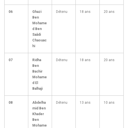
06
Ghazi
Détenu
18 ans
20 ans
Ben
Mohame
d Ben
Saâdi
Chaouac
hi
07
Ridha
Détenu
18 ans
20 ans
Ben
Bachir
Mohame
d El
Balhaji
08
Abdelha
Détenu
13 ans
10 ans
mid Ben
Khader
Ben
Mohame