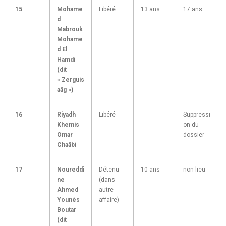
15
Mohame
Libéré
13 ans
17 ans
d
Mabrouk
Mohame
d El
Hamdi
(dit
« Zerguis
aâg »)
16
Riyadh
Libéré
Suppressi
Khemis
on du
Omar
dossier
Chaâbi
17
Noureddi
Détenu
10 ans
non lieu
ne
(dans
Ahmed
autre
Younès
affaire)
Boutar
(dit