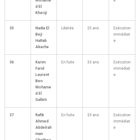
Mohame
e
d El
Kheriji
35
Nadia El
Libérée
25 ans
Exécution
Beji
immédiat
Hattab
e
Akacha
36
Karim
En fuite
33 ans
Exécution
Farid
immédiat
Laurent
e
Ben
Mohame
d El
Galleti
37
Rafik
En fuite
33 ans
Exécution
Ahmed
immédiat
Abdelrah
e
man