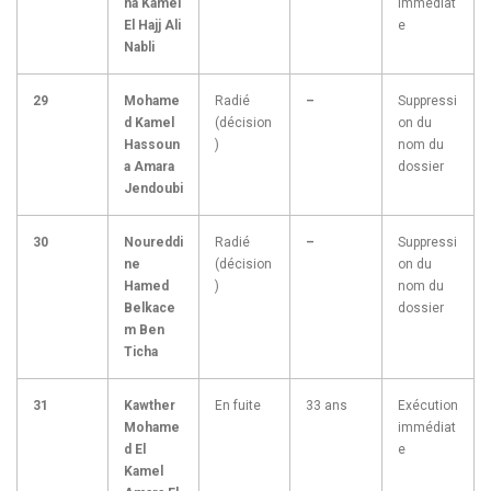
ha Kamel
immédiat
El Hajj Ali
e
Nabli
29
Mohame
Radié
–
Suppressi
d Kamel
(décision
on du
Hassoun
)
nom du
a Amara
dossier
Jendoubi
30
Noureddi
Radié
–
Suppressi
ne
(décision
on du
Hamed
)
nom du
Belkace
dossier
m Ben
Ticha
31
Kawther
En fuite
33 ans
Exécution
Mohame
immédiat
d El
e
Kamel