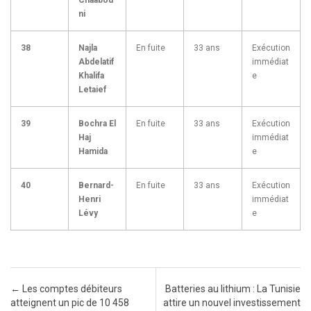
Chaâbou
ni
38
Najla
En fuite
33 ans
Exécution
Abdelatif
immédiat
Khalifa
e
Letaief
39
Bochra El
En fuite
33 ans
Exécution
Haj
immédiat
Hamida
e
40
Bernard-
En fuite
33 ans
Exécution
Henri
immédiat
Lévy
e
Post navigation
←
Les comptes débiteurs
Batteries au lithium : La Tunisie
atteignent un pic de 10 458
attire un nouvel investissement