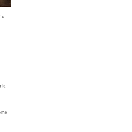
 «
,
 la
même