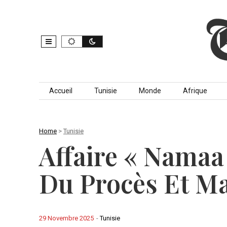
Skip to content
Accueil
Tunisie
Monde
Afrique
Home
>
Tunisie
Affaire « Namaa
Du Procès Et Ma
29 Novembre 2025
-
Tunisie