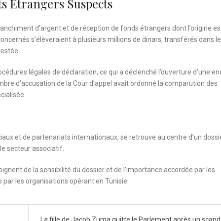
s Étrangers Suspects
anchiment d’argent et de réception de fonds étrangers dont l’origine es
oncernés s’élèveraient à plusieurs millions de dinars, transférés dans le
testée.
cédures légales de déclaration, ce qui a déclenché l’ouverture d’une e
mbre d’accusation de la Cour d’appel avait ordonné la comparution des
cialisée.
iaux et de partenariats internationaux, se retrouve au centre d’un dossi
e secteur associatif.
ignent de la sensibilité du dossier et de l’importance accordée par les
s par les organisations opérant en Tunisie.
La fille de Jacob Zuma quitte le Parlement après un scand