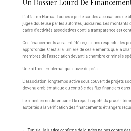
Un Dossier Lourd De Financement
L’affaire « Namaa Tounes » porte sur des accusations de bl
jugée douteuse par les autorités judiciaires. Les montants c
cadre d’activités associatives dont la transparence est con
Ces financements auraient été reçus sans respecter les pro
approfondie. C’est à la lumière de ces éléments que la cha
membres de l’association devant la chambre criminelle spé
Une affaire emblématique suivie de près
L’association, longtemps active sous couvert de projets soc
devenu emblématique du contrôle des flux financiers dans l
Le maintien en détention et le report répété du procès témo
autorités à la vérification des financements étrangers reçu
Post navigation
←
Tunisie : la justice confirme de lourdes peines contre des