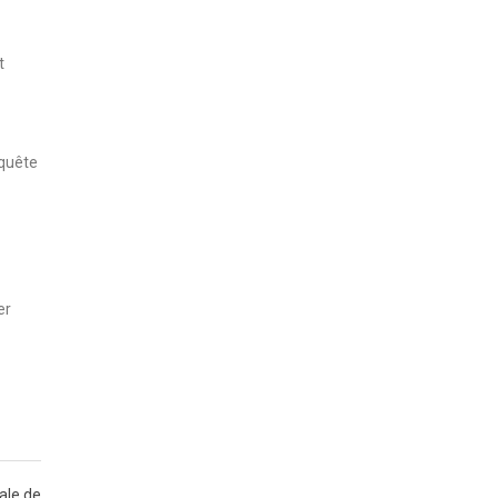
t
nquête
er
ale de