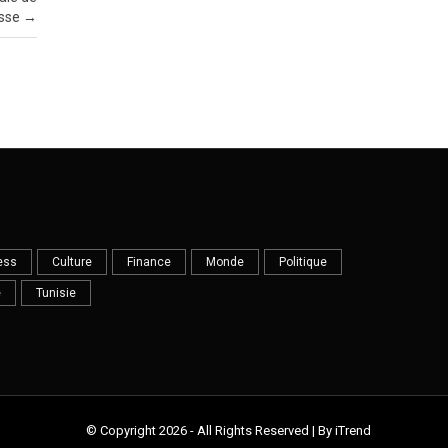
usse
→
ess
Culture
Finance
Monde
Politique
e
Tunisie
© Copyright 2026 - All Rights Reserved | By iTrend