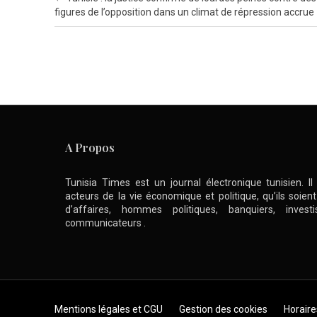
figures de l’opposition dans un climat de répression accrue
A Propos
Tunisia Times est un journal électronique tunisien. I
acteurs de la vie économique et politique, qu’ils soie
d’affaires, hommes politiques, banquiers, inve
communicateurs .
Skip to content
Mentions légales et CGU
Gestion des cookies
Horaire