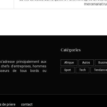
mercenariat r
Catégories
l s’adresse principalement aux
Afrique
Autos
Busin
nt chefs d’entreprises, hommes
Sport
Tech
Tendanc
stisseurs de tous bords ou
s de priere
contact