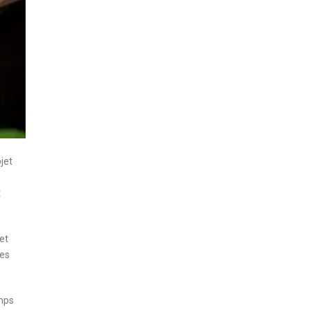
jet
t
et
des
emps