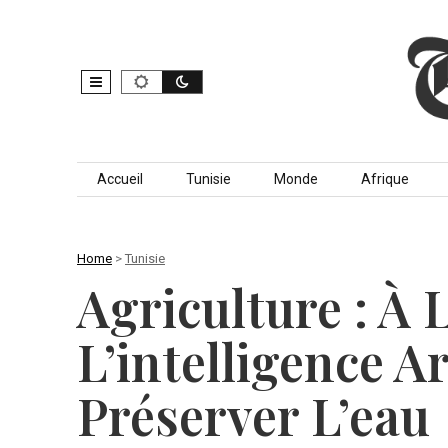
Skip to content
Accueil
Tunisie
Monde
Afrique
Home
>
Tunisie
Agriculture : À
L’intelligence Ar
Préserver L’eau