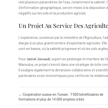
réel plusieurs paramètres de l’eau, notamment la salinité. Ce
d’information géographique, seront mises à la disposition des
négatifs sur les sols et la production agricole.
Un Projet Au Service Des Agricult
L’expérience, soutenue par le ministère de l’Agriculture, l’a
élargie à un plus grand nombre d’exploitants agricoles. Elle
sont en baisse, où la salinité progresse et où les sols argi
Pour
Jamel Jaouadi
, expert en pédologie et membre de l’
Manouba, ce projet s’inscrit dans une stratégie de lutte contr
Il souligne également la dimension collaborative et scientifiq
partenaires socio-économiques pour renforcer la résilience d
Post navigation
←
Coopération suisse en Tunisie : 7 000 bénéficiaires de
formations et plus de 14 000 emplois créés