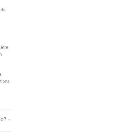
ets
 être
n
e
tions.
ne ?
→