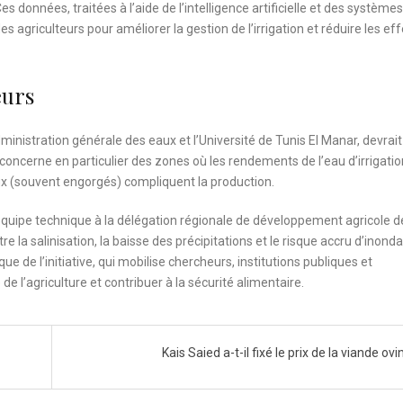
s données, traitées à l’aide de l’intelligence artificielle et des systèmes
 agriculteurs pour améliorer la gestion de l’irrigation et réduire les eff
eurs
dministration générale des eaux et l’Université de Tunis El Manar, devrait
 concerne en particulier des zones où les rendements de l’eau d’irrigatio
leux (souvent engorgés) compliquent la production.
équipe technique à la délégation régionale de développement agricole d
e la salinisation, la baisse des précipitations et le risque accru d’inonda
ue de l’initiative, qui mobilise chercheurs, institutions publiques et
e l’agriculture et contribuer à la sécurité alimentaire.
Kais Saied a-t-il fixé le prix de la viande ovi