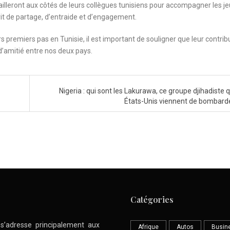
illeront aux côtés de leurs collègues tunisiens pour accompagner les j
rit de partage, d’entraide et d’engagement.
rs premiers pas en Tunisie, il est important de souligner que leur contrib
’amitié entre nos deux pays.
Nigeria : qui sont les Lakurawa, ce groupe djihadiste 
États-Unis viennent de bombard
Catégories
l s’adresse principalement aux
Afrique
Autos
Busin