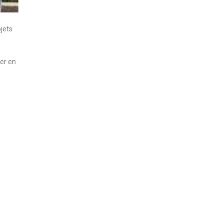
jets
ler en