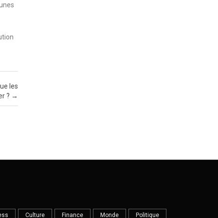
eunes
ution
que les
er ?
→
ess
Culture
Finance
Monde
Politique