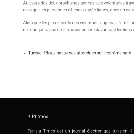
Au cours des deux prochaines années, ces volontaires trava
ainsi que les personnes à besoins spécifiques, dans un esp
Alors que les plus récents des volontaires japonais font leu
ne manquera pas de renforcer encore davantage les liens d
Post navigation
←
Tunisie : Pluies nocturnes attendues sur l’extrême nord
A Propos
Tunisia Times est un journal électronique tunisien. I