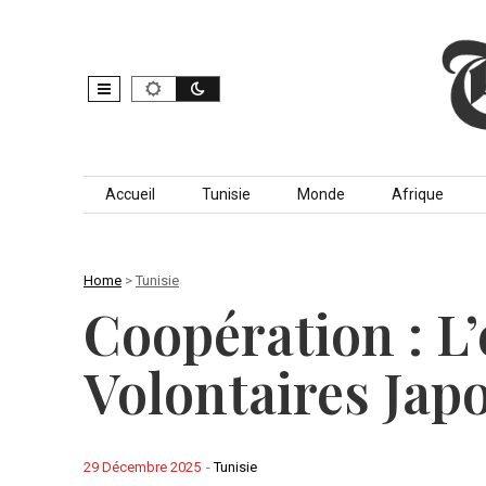
Skip to content
Accueil
Tunisie
Monde
Afrique
Home
>
Tunisie
Coopération : L
Volontaires Jap
29 Décembre 2025
-
Tunisie