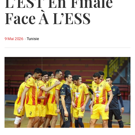
L’EST En Finale
Face À L’ESS
9 Mai 2026
-
Tunisie