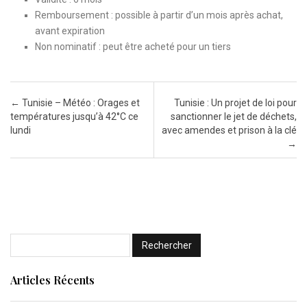
Remboursement : possible à partir d’un mois après achat,
avant expiration
Non nominatif : peut être acheté pour un tiers
Post navigation
←
Tunisie – Météo : Orages et
Tunisie : Un projet de loi pour
températures jusqu’à 42°C ce
sanctionner le jet de déchets,
lundi
avec amendes et prison à la clé
→
Articles Récents