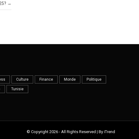
25?
→
ess
Culture
Finance
Monde
Politique
e
Tunisie
© Copyright 2026 - All Rights Reserved | By iTrend