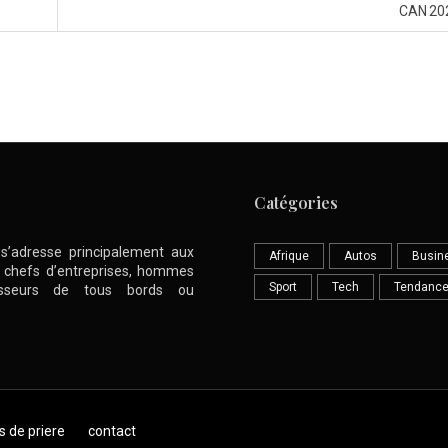
CAN 20
Catégories
l s’adresse principalement aux
Afrique
Autos
Busin
nt chefs d’entreprises, hommes
Sport
Tech
Tendanc
stisseurs de tous bords ou
s de priere
contact