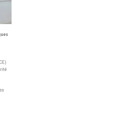
ques
ACE)
rité
es