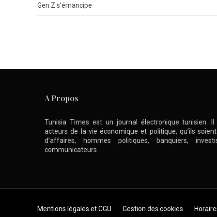
Gen Z s’émancipe
A Propos
Tunisia Times est un journal électronique tunisien. I
acteurs de la vie économique et politique, qu’ils soie
d’affaires, hommes politiques, banquiers, inve
communicateurs .
Skip to content
Mentions légales et CGU
Gestion des cookies
Horaire