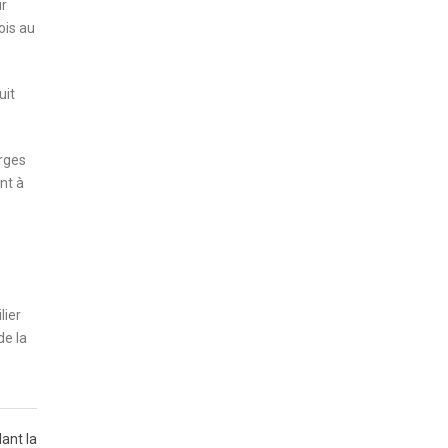
ur
ois au
uit
arges
nt à
lier
de la
ant la