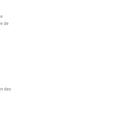
de
re de
on des