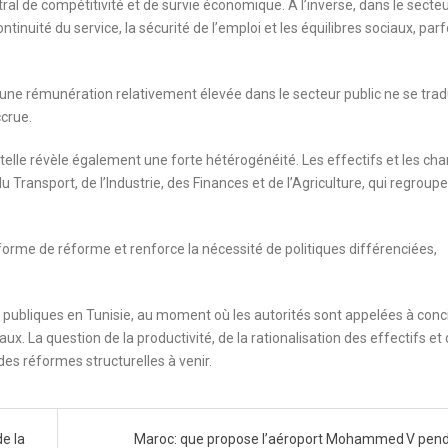
tral de compétitivité et de survie économique. À l’inverse, dans le secte
tinuité du service, la sécurité de l’emploi et les équilibres sociaux, parf
 une rémunération relativement élevée dans le secteur public ne se trad
ccrue.
utelle révèle également une forte hétérogénéité. Les effectifs et les ch
Transport, de l’Industrie, des Finances et de l’Agriculture, qui regroupe
forme de réforme et renforce la nécessité de politiques différenciées,
s publiques en Tunisie, au moment où les autorités sont appelées à conci
ux. La question de la productivité, de la rationalisation des effectifs et 
s réformes structurelles à venir.
de la
Maroc: que propose l’aéroport Mohammed V pend