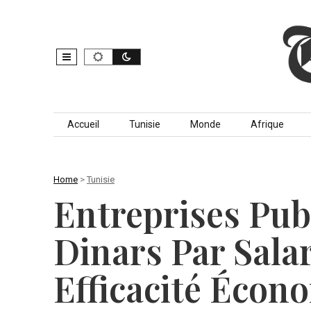
Skip to content
Accueil
Tunisie
Monde
Afrique
Home
>
Tunisie
Entreprises Pub
Dinars Par Sala
Efficacité Écon