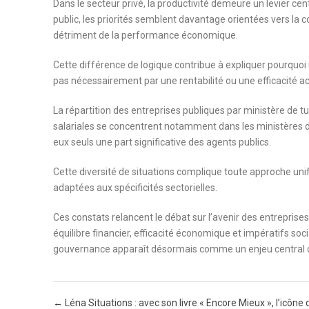
Dans le secteur privé, la productivité demeure un levier cen
public, les priorités semblent davantage orientées vers la con
détriment de la performance économique.
Cette différence de logique contribue à expliquer pourquoi
pas nécessairement par une rentabilité ou une efficacité a
La répartition des entreprises publiques par ministère de t
salariales se concentrent notamment dans les ministères du 
eux seuls une part significative des agents publics.
Cette diversité de situations complique toute approche uni
adaptées aux spécificités sectorielles.
Ces constats relancent le débat sur l’avenir des entreprise
équilibre financier, efficacité économique et impératifs socia
gouvernance apparaît désormais comme un enjeu central de
Post navigation
←
Léna Situations : avec son livre « Encore Mieux », l’icône 