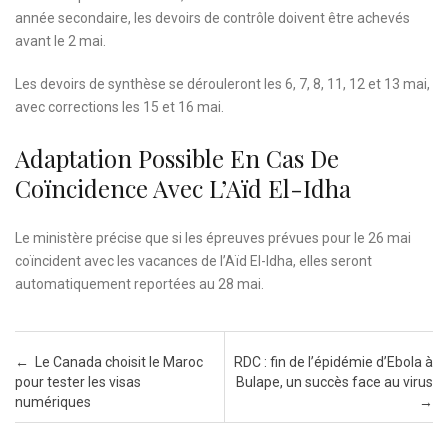
année secondaire, les devoirs de contrôle doivent être achevés
avant le 2 mai.
Les devoirs de synthèse se dérouleront les 6, 7, 8, 11, 12 et 13 mai,
avec corrections les 15 et 16 mai.
Adaptation Possible En Cas De
Coïncidence Avec L’Aïd El-Idha
Le ministère précise que si les épreuves prévues pour le 26 mai
coïncident avec les vacances de l’Aïd El-Idha, elles seront
automatiquement reportées au 28 mai.
Post navigation
←
Le Canada choisit le Maroc
RDC : fin de l’épidémie d’Ebola à
pour tester les visas
Bulape, un succès face au virus
numériques
→