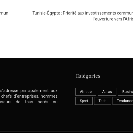
mmun
Tunisie-Égypte : Priorité aux investissements commun
l’ouverture vers l’Afr
Catégories
l s’adresse principalement aux
Afrique
Autos
Busin
nt chefs d’entreprises, hommes
Sport
Tech
Tendanc
stisseurs de tous bords ou