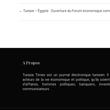
Post navigation
←
Tunisie – Égypte : Ouverture du Forum économique co
A Propos
Tunisia Times est un journal électronique tunisien. I
acteurs de la vie économique et politique, qu’ils soie
d’affaires, hommes politiques, banquiers, inve
communicateurs .