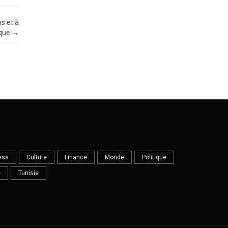
s et à
ique
→
ess
Culture
Finance
Monde
Politique
e
Tunisie