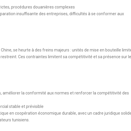
strictes, procédures douanières complexes
éparation insuffisante des entreprises, difficultés à se conformer aux
 Chine, se heurte à des freins majeurs : unités de mise en bouteille limit
streint. Ces contraintes limitent sa compétitivité et sa présence sur l
ons, améliorer la conformité aux normes et renforcer la compétitivité des
ial stable et prévisible
atique en coopération économique durable, avec un cadre juridique solid
ateurs tunisiens.