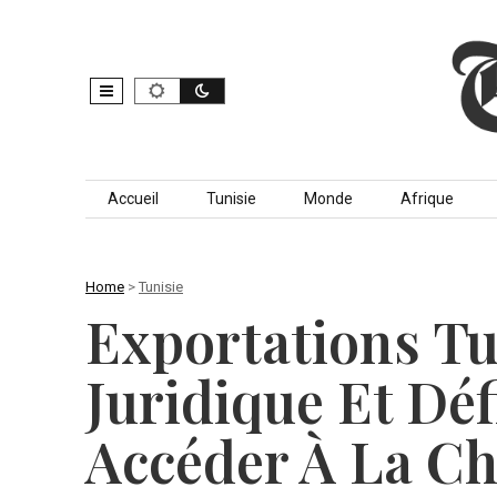
Skip to content
Accueil
Tunisie
Monde
Afrique
Home
>
Tunisie
Exportations Tu
Juridique Et Dé
Accéder À La Ch