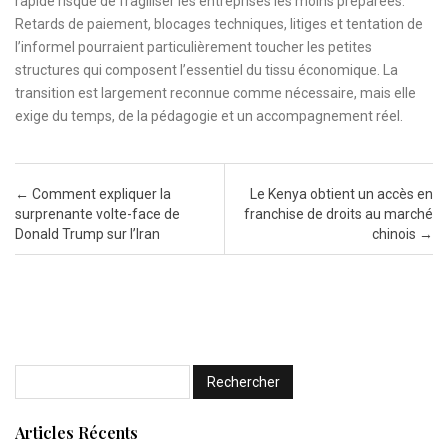
rapide risque de fragiliser les entreprises les moins préparées.
Retards de paiement, blocages techniques, litiges et tentation de
l’informel pourraient particulièrement toucher les petites
structures qui composent l’essentiel du tissu économique. La
transition est largement reconnue comme nécessaire, mais elle
exige du temps, de la pédagogie et un accompagnement réel.
Post navigation
←
Comment expliquer la
Le Kenya obtient un accès en
surprenante volte-face de
franchise de droits au marché
Donald Trump sur l’Iran
chinois
→
Articles Récents