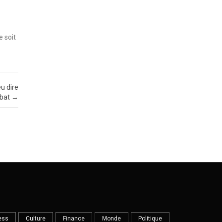
e soit
eu dire
ébat
→
ess
Culture
Finance
Monde
Politique