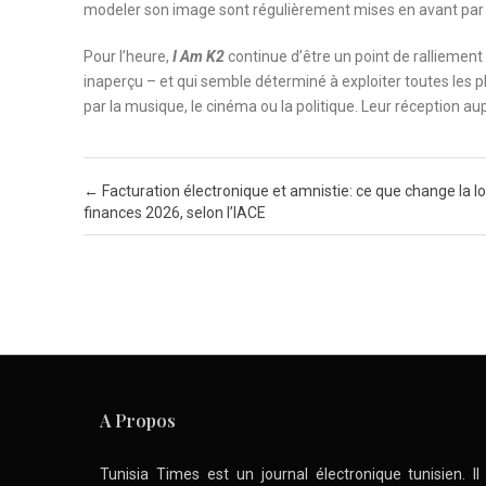
modeler son image sont régulièrement mises en avant par 
Pour l’heure,
I Am K2
continue d’être un point de ralliement
inaperçu – et qui semble déterminé à exploiter toutes les p
par la musique, le cinéma ou la politique. Leur réception aup
Post navigation
←
Facturation électronique et amnistie: ce que change la lo
finances 2026, selon l’IACE
A Propos
Tunisia Times est un journal électronique tunisien. I