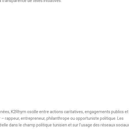
 transparence de telles initiatives.
nées, K2Rhym oscille entre actions caritatives, engagements publics et
ier – rappeur, entrepreneur, philanthrope ou opportuniste politique. Les
 réelle dans le champ politique tunisien et sur l’usage des réseaux sociau