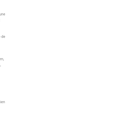
 une
t
e de
lm,
,
tien