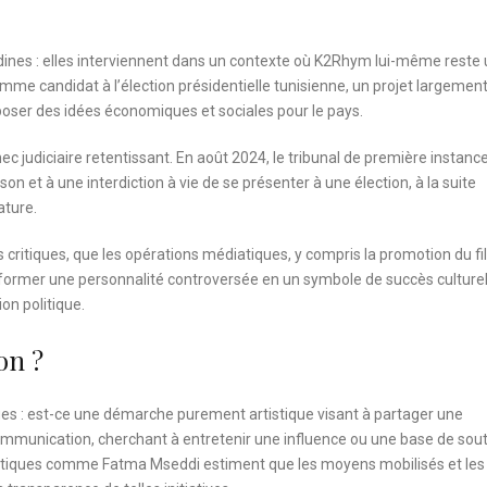
dines : elles interviennent dans un contexte où K2Rhym lui-même reste
omme candidat à l’élection présidentielle tunisienne, un projet largemen
oposer des idées économiques et sociales pour le pays.
ec judiciaire retentissant. En août 2024, le tribunal de première instanc
et à une interdiction à vie de se présenter à une élection, à la suite
ature.
critiques, que les opérations médiatiques, y compris la promotion du fi
sformer une personnalité controversée en un symbole de succès culturel
on politique.
on ?
ues : est-ce une démarche purement artistique visant à partager une
ommunication, cherchant à entretenir une influence ou une base de sou
critiques comme Fatma Mseddi estiment que les moyens mobilisés et les