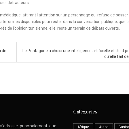
ses détracteurs.
 médiatique, attirant l’attention sur un personnage qui refuse de passer
lateformes disponibles pour rester dans la conversation publique, que c
rès de l’opinion tunisienne, elle, reste un terrain de débats ouverts.
i de
Le Pentagone a choisi une intelligence artificielle et c’est p
qu’elle fait d
Catégories
l s’adresse principalement aux
Afrique
Autos
Busin