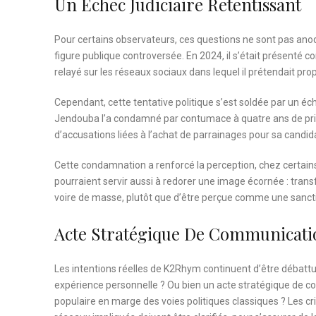
Un Échec Judiciaire Retentissant
Pour certains observateurs, ces questions ne sont pas ano
figure publique controversée. En 2024, il s’était présenté c
relayé sur les réseaux sociaux dans lequel il prétendait pr
Cependant, cette tentative politique s’est soldée par un éch
Jendouba l’a condamné par contumace à quatre ans de prison 
d’accusations liées à l’achat de parrainages pour sa candid
Cette condamnation a renforcé la perception, chez certains 
pourraient servir aussi à redorer une image écornée : tran
voire de masse, plutôt que d’être perçue comme une sancti
Acte Stratégique De Communicati
Les intentions réelles de K2Rhym continuent d’être débatt
expérience personnelle ? Ou bien un acte stratégique de c
populaire en marge des voies politiques classiques ? Les 