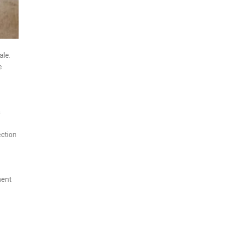
ale.
e
à
ection
ment