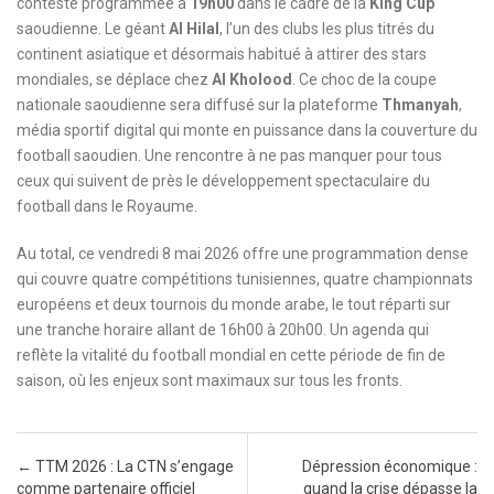
conteste programmée à
19h00
dans le cadre de la
King Cup
saoudienne. Le géant
Al Hilal
, l’un des clubs les plus titrés du
continent asiatique et désormais habitué à attirer des stars
mondiales, se déplace chez
Al Kholood
. Ce choc de la coupe
nationale saoudienne sera diffusé sur la plateforme
Thmanyah
,
média sportif digital qui monte en puissance dans la couverture du
football saoudien. Une rencontre à ne pas manquer pour tous
ceux qui suivent de près le développement spectaculaire du
football dans le Royaume.
Au total, ce vendredi 8 mai 2026 offre une programmation dense
qui couvre quatre compétitions tunisiennes, quatre championnats
européens et deux tournois du monde arabe, le tout réparti sur
une tranche horaire allant de 16h00 à 20h00. Un agenda qui
reflète la vitalité du football mondial en cette période de fin de
saison, où les enjeux sont maximaux sur tous les fronts.
Post navigation
←
TTM 2026 : La CTN s’engage
Dépression économique :
comme partenaire officiel
quand la crise dépasse la