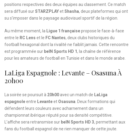
positions respectives des deux équipes au classement. Ce match
sera diffusé sur
STARZPLAY
et
Shasha
, deux plateformes qui ont
su s’imposer dans le paysage audiovisuel sportif de la région.
Au même moment, la
Ligue 1 française
propose le face-à-face
entre le
RC Lens
et le
FC Nantes
, deux clubs historiques du
football hexagonal dont la rivalité ne faiblit jamais. Cette rencontre
est programmée sur
beIN Sports HD 1
, la chaîne de référence
pour les amateurs de football en Tunisie et dans le monde arabe.
LaLiga Espagnole : Levante – Osasuna À
20h00
La soirée se poursuit à
20h00
avec un match de
LaLiga
espagnole
entre
Levante
et
Osasuna
. Deux formations qui
défendent leurs couleurs avec acharnement dans un
championnat ibérique réputé pour sa densité compétitive.
L’affiche sera retransmise sur
beIN Sports HD 3
, permettant aux
fans du football espagnol de ne rien manquer de cette joute.