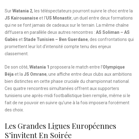
Sur
Watania 2
, les téléspectateurs pourront suivre le choc entre la
JS Kairouanaise
et l’
US Monastir
, un duel entre deux formations
qui ne se font jamais de cadeaux sur le terrain. La même chaîne
diffusera en parallèle deux autres rencontres :
AS Soliman – AS
Gabès
et
Stade Tunisien – Ben Guerdane
, des confrontations qui
promettent leur lot d’intensité compte tenu des enjeux
classement.
De son côté,
Watania 1
proposera le match entre l’
Olympique
Béja
et la
JS Omrane
, une affiche entre deux clubs aux ambitions
bien distinctes en cette phase cruciale du championnat national.
Ces quatre rencontres simultanées offrent aux supporters
tunisiens une après-midi footballistique bien remplie, même si le
fait de ne pouvoir en suivre qu’une à la fois imposera forcément
des choix.
Les Grandes Ligues Européennes
S’invitent En Soirée