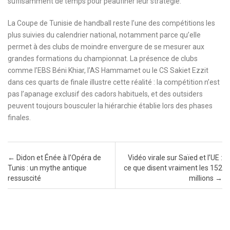
suffisamment de temps pour peaufiner leur stratégie.
La Coupe de Tunisie de handball reste l’une des compétitions les
plus suivies du calendrier national, notamment parce qu’elle
permet à des clubs de moindre envergure de se mesurer aux
grandes formations du championnat. La présence de clubs
comme l’EBS Béni Khiar, l’AS Hammamet ou le CS Sakiet Ezzit
dans ces quarts de finale illustre cette réalité : la compétition n’est
pas l’apanage exclusif des cadors habituels, et des outsiders
peuvent toujours bousculer la hiérarchie établie lors des phases
finales.
Post navigation
←
Didon et Énée à l’Opéra de
Vidéo virale sur Saïed et l’UE :
Tunis : un mythe antique
ce que disent vraiment les 152
ressuscité
millions
→