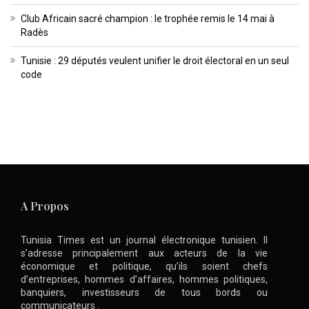
Club Africain sacré champion : le trophée remis le 14 mai à
Radès
Tunisie : 29 députés veulent unifier le droit électoral en un seul
code
A Propos
Tunisia Times est un journal électronique tunisien. Il
s’adresse principalement aux acteurs de la vie
économique et politique, qu’ils soient chefs
d’entreprises, hommes d’affaires, hommes politiques,
banquiers, investisseurs de tous bords ou
communicateurs .