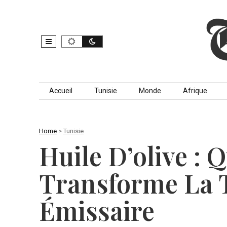
Skip to content
Accueil
Tunisie
Monde
Afrique
Home
>
Tunisie
Huile D’olive : 
Transforme La 
Émissaire