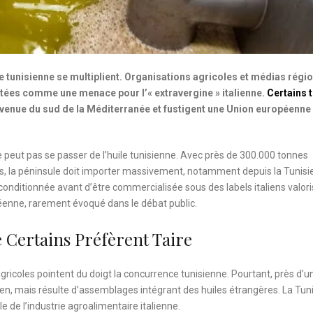
live tunisienne se multiplient. Organisations agricoles et médias régi
tées comme une menace pour l’« extravergine » italienne.
Certains t
venue du sud de la Méditerranée et fustigent une Union européenne
 ne peut pas se passer de l’huile tunisienne. Avec près de 300.000 tonnes
 la péninsule doit importer massivement, notamment depuis la Tunisi
conditionnée avant d’être commercialisée sous des labels italiens valor
nne, rarement évoqué dans le débat public.
ertains Préfèrent Taire
gricoles pointent du doigt la concurrence tunisienne. Pourtant, près d’un 
talien, mais résulte d’assemblages intégrant des huiles étrangères. La Tuni
le de l’industrie agroalimentaire italienne.