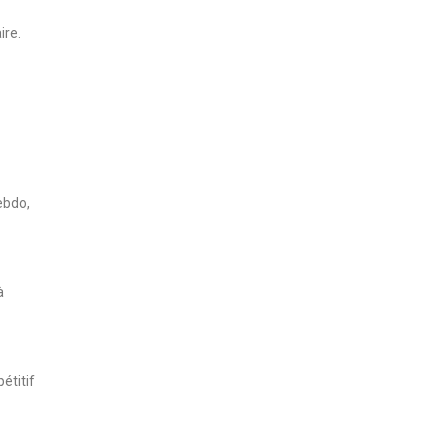
ire.
ebdo,
à
étitif