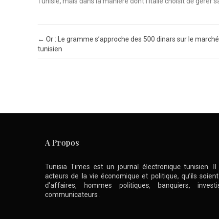
Tunisie, mais dans la manière dont l’Italie choisit de gérer
Post navigation
←
Or : Le gramme s’approche des 500 dinars sur le marché
tunisien
A Propos
Tunisia Times est un journal électronique tunisien. I
acteurs de la vie économique et politique, qu’ils soie
d’affaires, hommes politiques, banquiers, inve
communicateurs .