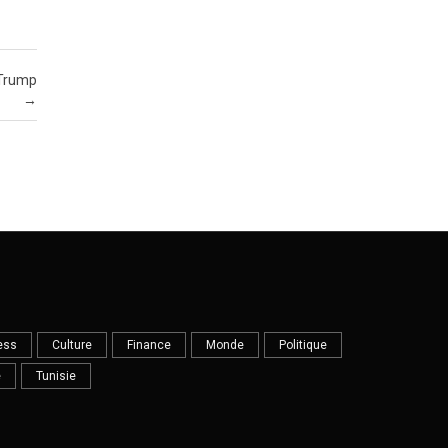
 Trump
→
ess
Culture
Finance
Monde
Politique
e
Tunisie