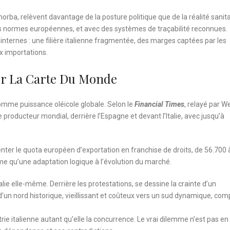
enorba, relèvent davantage de la posture politique que de la réalité sanita
us normes européennes, et avec des systèmes de traçabilité reconnues.
internes : une filière italienne fragmentée, des marges captées par les
x importations.
ur La Carte Du Monde
omme puissance oléicole globale. Selon le
Financial Times
, relayé par W
producteur mondial, derrière l’Espagne et devant l’Italie, avec jusqu’à
nter le quota européen d’exportation en franchise de droits, de 56.700 
e qu’une adaptation logique à l’évolution du marché.
Italie elle-même. Derrière les protestations, se dessine la crainte d’un
 d’un nord historique, vieillissant et coûteux vers un sud dynamique, comp
strie italienne autant qu’elle la concurrence. Le vrai dilemme n’est pas en