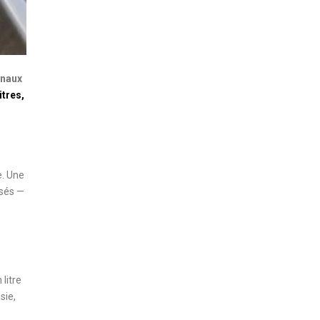
onaux
itres,
e. Une
isés —
litre
sie,