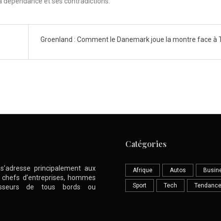
 sa dépendance et ses contradictions.
Groenland : Comment le Danemark joue la montre face à
Catégories
l s’adresse principalement aux
Afrique
Autos
Busin
nt chefs d’entreprises, hommes
Sport
Tech
Tendanc
stisseurs de tous bords ou