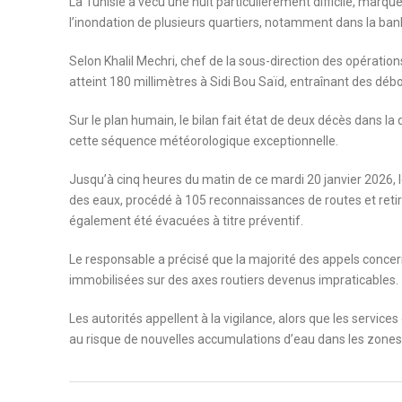
La Tunisie a vécu une nuit particulièrement difficile, marq
l’inondation de plusieurs quartiers, notamment dans la banli
Selon Khalil Mechri, chef de la sous-direction des opérations 
atteint 180 millimètres à Sidi Bou Saïd, entraînant des dé
Sur le plan humain, le bilan fait état de deux décès dans l
cette séquence météorologique exceptionnelle.
Jusqu’à cinq heures du matin de ce mardi 20 janvier 2026, 
des eaux, procédé à 105 reconnaissances de routes et reti
également été évacuées à titre préventif.
Le responsable a précisé que la majorité des appels concerna
immobilisées sur des axes routiers devenus impraticables.
Les autorités appellent à la vigilance, alors que les service
au risque de nouvelles accumulations d’eau dans les zones