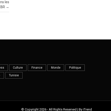
ns les
CEBR
→
ess
Culture
Finance
Monde
Politique
e
Tunisie
© Copyright 2026 - All Rights Reserved | By iTrend