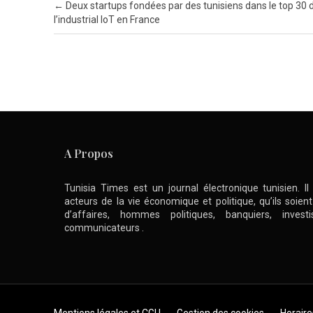
Post navigation
←
Deux startups fondées par des tunisiens dans le top 30 
l’industrial IoT en France
A Propos
Tunisia Times est un journal électronique tunisien. I
acteurs de la vie économique et politique, qu’ils soie
d’affaires, hommes politiques, banquiers, inve
communicateurs .
Skip to content
Mentions légales et CGU
Gestion des cookies
Horaire