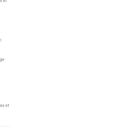
x et
c
age
ues et