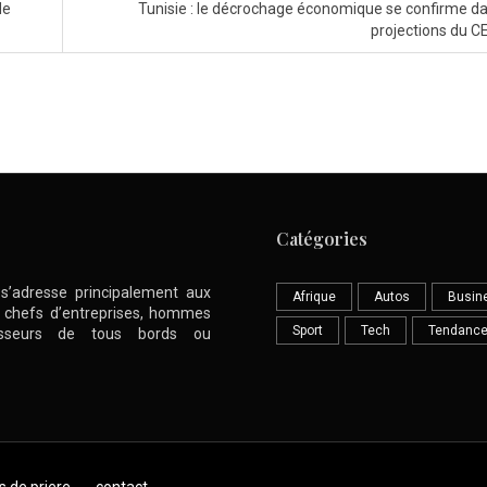
de
Tunisie : le décrochage économique se confirme da
projections du 
Catégories
l s’adresse principalement aux
Afrique
Autos
Busin
nt chefs d’entreprises, hommes
Sport
Tech
Tendanc
stisseurs de tous bords ou
s de priere
contact