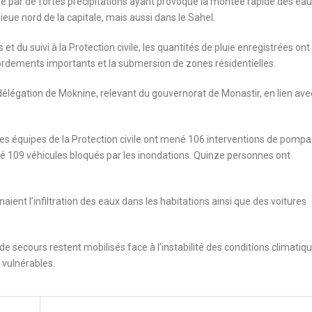
uée par de fortes précipitations ayant provoqué la montée rapide des eau
eue nord de la capitale, mais aussi dans le Sahel.
et du suivi à la Protection civile, les quantités de pluie enregistrées ont
bordements importants et la submersion de zones résidentielles.
a délégation de Moknine, relevant du gouvernorat de Monastir, en lien ave
les équipes de la Protection civile ont mené 106 interventions de pomp
ré 109 véhicules bloqués par les inondations. Quinze personnes ont
ient l’infiltration des eaux dans les habitations ainsi que des voitures
s de secours restent mobilisés face à l’instabilité des conditions climatiq
 vulnérables.