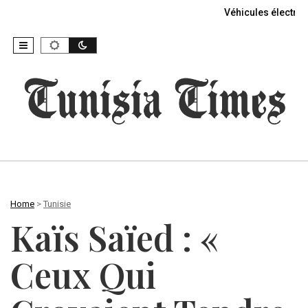
Véhicules électriq
Home
>
Tunisie
Kaïs Saïed : «
Ceux Qui