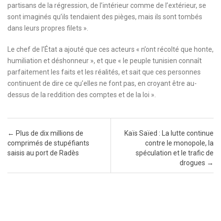
partisans de la régression, de l’intérieur comme de l’extérieur, se
sont imaginés qu’ils tendaient des pièges, mais ils sont tombés
dans leurs propres filets ».
Le chef de l’État a ajouté que ces acteurs « n’ont récolté que honte,
humiliation et déshonneur », et que « le peuple tunisien connaît
parfaitement les faits et les réalités, et sait que ces personnes
continuent de dire ce qu’elles ne font pas, en croyant être au-
dessus de la reddition des comptes et de la loi ».
Post navigation
←
Plus de dix millions de
Kaïs Saïed : La lutte continue
comprimés de stupéfiants
contre le monopole, la
saisis au port de Radès
spéculation et le trafic de
drogues
→