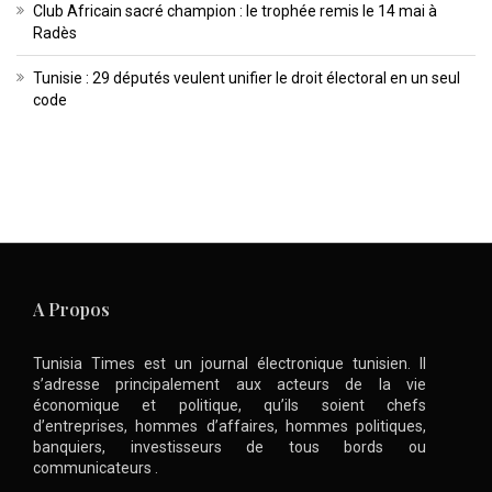
Club Africain sacré champion : le trophée remis le 14 mai à
Radès
Tunisie : 29 députés veulent unifier le droit électoral en un seul
code
A Propos
Tunisia Times est un journal électronique tunisien. Il
s’adresse principalement aux acteurs de la vie
économique et politique, qu’ils soient chefs
d’entreprises, hommes d’affaires, hommes politiques,
banquiers, investisseurs de tous bords ou
communicateurs .