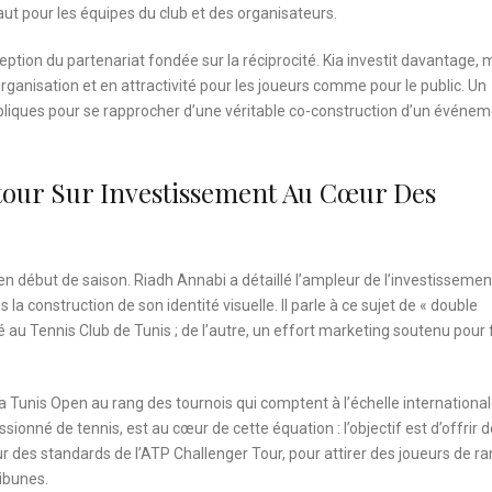
ut pour les équipes du club et des organisateurs.
tion du partenariat fondée sur la réciprocité. Kia investit davantage, 
rganisation et en attractivité pour les joueurs comme pour le public. Un
ubliques pour se rapprocher d’une véritable co-construction d’un événe
tour Sur Investissement Au Cœur Des
 en début de saison. Riadh Annabi a détaillé l’ampleur de l’investissemen
a construction de son identité visuelle. Il parle à ce sujet de « double
sé au Tennis Club de Tunis ; de l’autre, un effort marketing soutenu pour 
Kia Tunis Open au rang des tournois qui comptent à l’échelle international
ssionné de tennis, est au cœur de cette équation : l’objectif est d’offrir 
ur des standards de l’ATP Challenger Tour, pour attirer des joueurs de r
ibunes.