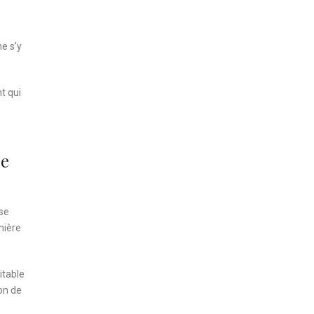
e s’y
t qui
ue
sse
nière
itable
ion de