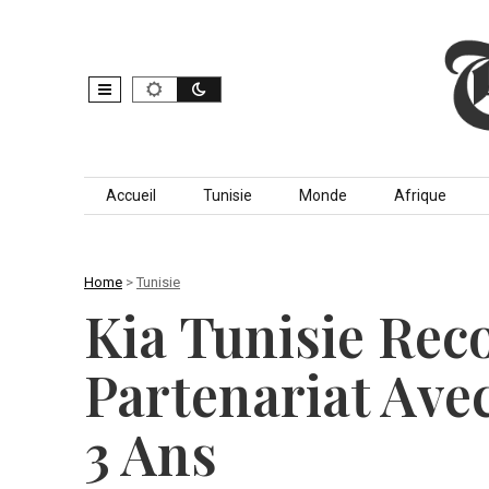
Skip to content
Accueil
Tunisie
Monde
Afrique
Home
>
Tunisie
Kia Tunisie Rec
Partenariat Ave
3 Ans