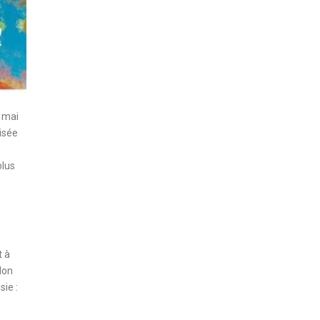
6 mai
isée
plus
t à
lon
sie :