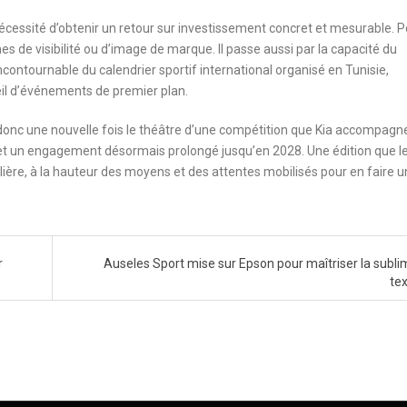
nécessité d’obtenir un retour sur investissement concret et mesurable. 
s de visibilité ou d’image de marque. Il passe aussi par la capacité du
ntournable du calendrier sportif international organisé en Tunisie,
eil d’événements de premier plan.
 donc une nouvelle fois le théâtre d’une compétition que Kia accompagn
t un engagement désormais prolongé jusqu’en 2028. Une édition que l
ère, à la hauteur des moyens et des attentes mobilisés pour en faire u
r
Auseles Sport mise sur Epson pour maîtriser la subli
tex