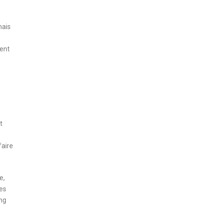
mais
ment
t
faire
e,
des
ang