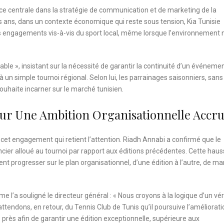
ace centrale dans la stratégie de communication et de marketing de la
is ans, dans un contexte économique qui reste sous tension, Kia Tunisie
ses engagements vis-à-vis du sport local, même lorsque l’environnement n
ble », insistant sur la nécessité de garantir la continuité d’un événemen
à un simple tournoi régional. Selon lui, les parrainages saisonniers, sans
ouhaite incarner sur le marché tunisien.
ur Une Ambition Organisationnelle Accr
cet engagement qui retient l’attention. Riadh Annabi a confirmé que le
cier alloué au tournoi par rapport aux éditions précédentes. Cette hau
ent progresser sur le plan organisationnel, d’une édition à l’autre, de ma
 l’a souligné le directeur général : « Nous croyons à la logique d’un vér
ttendons, en retour, du Tennis Club de Tunis qu’il poursuive l’améliorat
près afin de garantir une édition exceptionnelle, supérieure aux