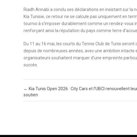
Riadh Annabi a conclu ses déclarations en insistant sur la 
Kia Tunisie, ce retour ne se calcule pas uniquement en terme
tournoi à s’imposer durablement comme un rendez-vous inco
renforçant ainsi la réputation du pays comme terre d’accu
Du 11 au 16 mai, les courts du Tennis Club de Tunis seront
depuis de nombreuses années, avec une ambition intacte e
organisateurs souhaitent marquer d’une empreinte particuli
succès.
Post navigation
←
Kia Tunis Open 2026 : City Cars et l’UBCI renouvellent leu
soutien