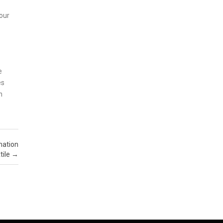
Pour
e
es
n
mation
tile
→