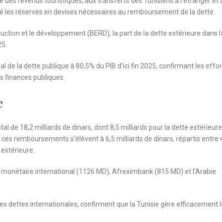
des revenus touristiques, aux transferts des Tunisiens à l’étranger et à
enté les réserves en devises nécessaires au remboursement de la dette.
ction et le développement (BERD), la part de la dette extérieure dans l
25.
l de la dette publique à 80,5% du PIB d’ici fin 2025, confirmant les effor
les finances publiques.
e
l de 18,2 milliards de dinars, dont 8,5 milliards pour la dette extérieure
 à ces remboursements s’élèvent à 6,5 milliards de dinars, répartis entre 
e extérieure.
 monétaire international (1126 MD), Afreximbank (815 MD) et l’Arabie
es dettes internationales, confirment que la Tunisie gère efficacement l