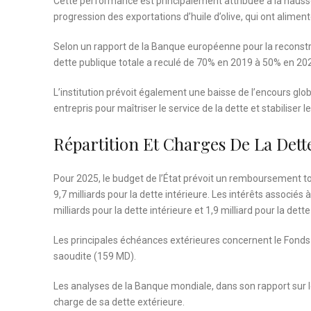
Cette performance est principalement attribuée à la hausse 
progression des exportations d’huile d’olive, qui ont alim
Selon un rapport de la Banque européenne pour la reconstru
dette publique totale a reculé de 70% en 2019 à 50% en 20
L’institution prévoit également une baisse de l’encours globa
entrepris pour maîtriser le service de la dette et stabiliser 
Répartition Et Charges De La Dett
Pour 2025, le budget de l’État prévoit un remboursement tota
9,7 milliards pour la dette intérieure. Les intérêts associés
milliards pour la dette intérieure et 1,9 milliard pour la dett
Les principales échéances extérieures concernent le Fonds
saoudite (159 MD).
Les analyses de la Banque mondiale, dans son rapport sur l
charge de sa dette extérieure.