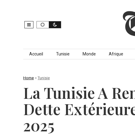
Skip to content
Accueil
Tunisie
Monde
Afrique
Home
>
Tunisie
La Tunisie A Re
Dette Extérieur
2025