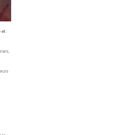
 et
nars,
ieurs
s