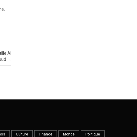
me.
ille Al
oud
→
ess
Culture
Finance
Monde
Politique