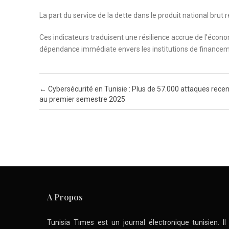
La part du service de la dette dans le produit national bru
Ces indicateurs traduisent une résilience accrue de l’écono
dépendance immédiate envers les institutions de financem
Post navigation
←
Cybersécurité en Tunisie : Plus de 57.000 attaques rece
au premier semestre 2025
A Propos
Tunisia Times est un journal électronique tunisien. I