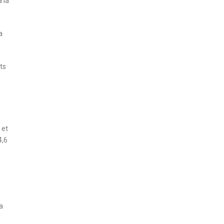
 la
a
ts
 et
4,6
a