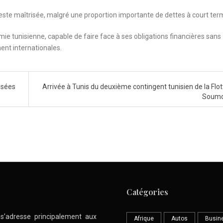
t reste maîtrisée, malgré une proportion importante de dettes à court ter
mie tunisienne, capable de faire face à ses obligations financières sans
ent internationales.
nsées
Arrivée à Tunis du deuxième contingent tunisien de la Flott
Soum
Catégories
l s’adresse principalement aux
Afrique
Autos
Busin