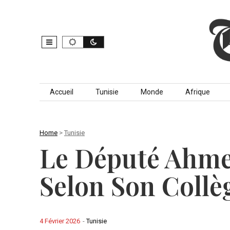
Skip to content
Accueil
Tunisie
Monde
Afrique
Home
>
Tunisie
Le Député Ahmed
Selon Son Collè
4 Février 2026
-
Tunisie