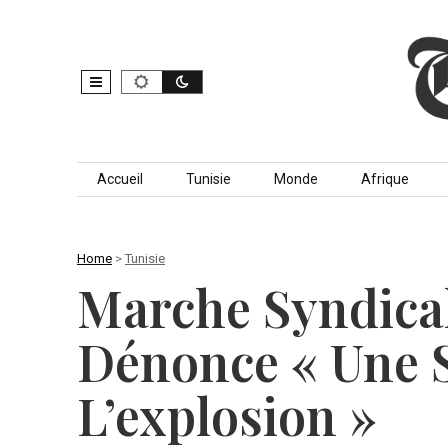
Skip to content
Accueil
Tunisie
Monde
Afrique
Home
>
Tunisie
Marche Syndical
Dénonce « Une S
L’explosion »