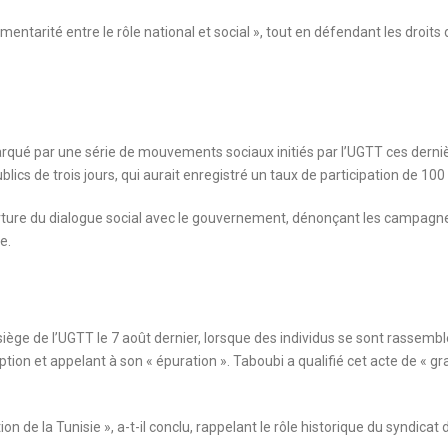
ntarité entre le rôle national et social », tout en défendant les droits
arqué par une série de mouvements sociaux initiés par l’UGTT ces derni
cs de trois jours, qui aurait enregistré un taux de participation de 100
uverture du dialogue social avec le gouvernement, dénonçant les campagn
e.
siège de l’UGTT le 7 août dernier, lorsque des individus se sont rassemb
ion et appelant à son « épuration ». Taboubi a qualifié cet acte de « gr
 de la Tunisie », a-t-il conclu, rappelant le rôle historique du syndicat