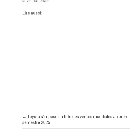
la vie nationale.
Lire aussi:
Post navigation
←
Toyota s’impose en tête des ventes mondiales au premi
semestre 2025