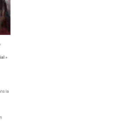
e
ial »
ns la
on