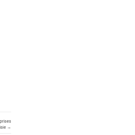
prises
isie
→