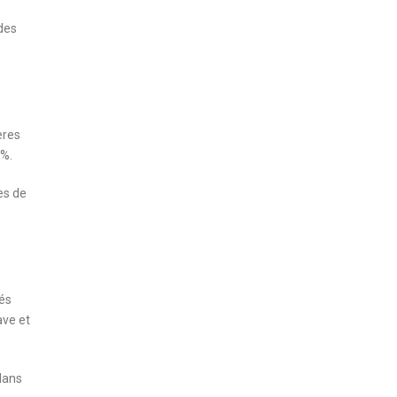
 des
ères
 %.
es de
lés
ave et
 dans