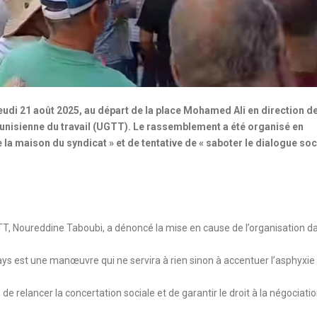
eudi 21 août 2025, au départ de la place Mohamed Ali en direction d
 tunisienne du travail (UGTT). Le rassemblement a été organisé en
e la maison du syndicat » et de tentative de « saboter le dialogue soc
GTT, Noureddine Taboubi, a dénoncé la mise en cause de l’organisation da
u pays est une manœuvre qui ne servira à rien sinon à accentuer l’asphyxie
s, de relancer la concertation sociale et de garantir le droit à la négociati