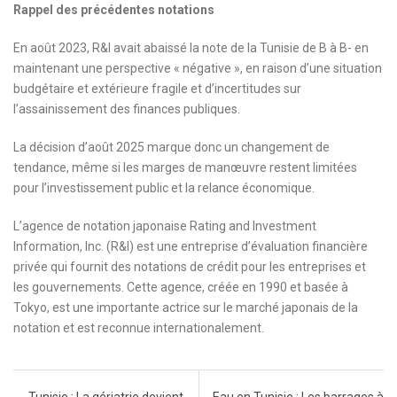
Rappel des précédentes notations
En août 2023, R&I avait abaissé la note de la Tunisie de B à B- en
maintenant une perspective « négative », en raison d’une situation
budgétaire et extérieure fragile et d’incertitudes sur
l’assainissement des finances publiques.
La décision d’août 2025 marque donc un changement de
tendance, même si les marges de manœuvre restent limitées
pour l’investissement public et la relance économique.
L’agence de notation japonaise Rating and Investment
Information, Inc. (R&I) est une entreprise d’évaluation financière
privée qui fournit des notations de crédit pour les entreprises et
les gouvernements. Cette agence, créée en 1990 et basée à
Tokyo, est une importante actrice sur le marché japonais de la
notation et est reconnue internationalement.
Post navigation
←
Tunisie : La gériatrie devient
Eau en Tunisie : Les barrages à