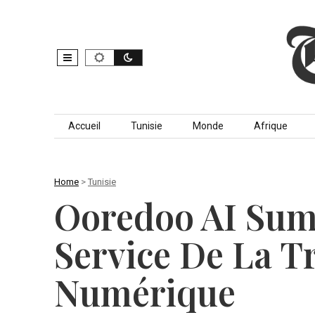
Skip to content
Accueil
Tunisie
Monde
Afrique
Home
>
Tunisie
Ooredoo AI Summ
Service De La T
Numérique