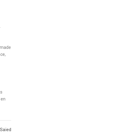
-
« made
nce,
ts
 en
 Saïed
→