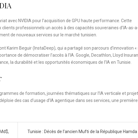
IDIA
riat avec NVIDIA pour l’acquisition de GPU haute performance. Cette
x clients professionnels un accès à des capacités souveraines d’IA-as-a
ncement de nouveaux services sur le marché tunisien.
dont Karim Beguir (InstaDeep), qui a partagé son parcours d’innovation 
portance de démocratiser l’accès à l’IA. Google, Decathlon, Lloyd Insura
ance, la durabilité et les opportunités économiques de l’IA en Tunisie.
r
ogrammes de formation, journées thématiques sur l’IA verticale et proje
ur déploie des cas d’usage d’IA agentique dans ses services, une première
 Md$,
Tunisie : Décès de l’ancien Mufti de la République Hamda