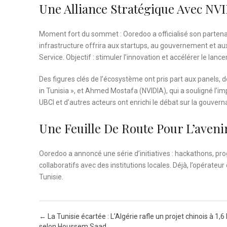
Une Alliance Stratégique Avec NV
Moment fort du sommet : Ooredoo a officialisé son partena
infrastructure offrira aux startups, au gouvernement et au
Service. Objectif : stimuler l’innovation et accélérer le la
Des figures clés de l’écosystème ont pris part aux panels, 
in Tunisia », et Ahmed Mostafa (NVIDIA), qui a souligné l’im
UBCI et d’autres acteurs ont enrichi le débat sur la gouvern
Une Feuille De Route Pour L’aveni
Ooredoo a annoncé une série d’initiatives : hackathons, pr
collaboratifs avec des institutions locales. Déjà, l’opérate
Tunisie.
Post navigation
←
La Tunisie écartée : L’Algérie rafle un projet chinois à 1,6
selon Houssem Saad