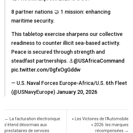
8 partner nations 🤝 1 mission: enhancing
maritime security.
This tabletop exercise sharpens our collective
readiness to counter illicit sea-based activity.
Peace is secured through strength and
steadfast partnerships. ⚓️
@USAfricaCommand
pic.twitter.com/0gfxOgGddw
— U.S. Naval Forces Europe-Africa/U.S. 6th Fleet
(@USNavyEurope)
January 20, 2026
Post navigation
←
La facturation électronique
« Les Victoires de l’Automobile
s’étend désormais aux
» 2026: les marques
prestataires de services
récompensées
→