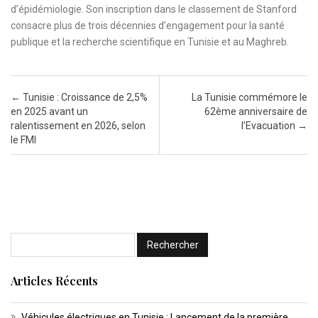
d’épidémiologie. Son inscription dans le classement de Stanford
consacre plus de trois décennies d’engagement pour la santé
publique et la recherche scientifique en Tunisie et au Maghreb.
Post navigation
←
Tunisie : Croissance de 2,5%
La Tunisie commémore le
en 2025 avant un
62ème anniversaire de
ralentissement en 2026, selon
l’Evacuation
→
le FMI
Articles Récents
Véhicules électriques en Tunisie : Lancement de la première