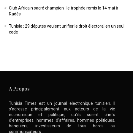
Club Africain sacré champion : le trophée remis le 14 mai à
Radès
Tunisie : 29 députés veulent unifier le droit électoral en un seul
code
A Propos
Tunisia Times est un journal électronique tunisien. Il
s’adresse principalement aux acteurs de la vie
économique et politique, qu’ils soient chefs
d’entreprises, hommes d’affaires, hommes politiques,
banquiers, investisseurs de tous bords ou
communicateurs .