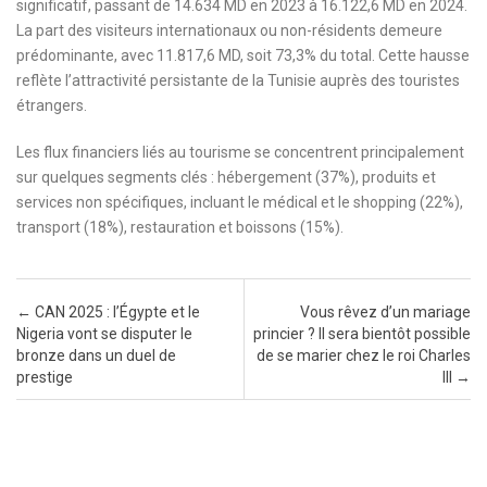
significatif, passant de 14.634 MD en 2023 à 16.122,6 MD en 2024.
La part des visiteurs internationaux ou non-résidents demeure
prédominante, avec 11.817,6 MD, soit 73,3% du total. Cette hausse
reflète l’attractivité persistante de la Tunisie auprès des touristes
étrangers.
Les flux financiers liés au tourisme se concentrent principalement
sur quelques segments clés : hébergement (37%), produits et
services non spécifiques, incluant le médical et le shopping (22%),
transport (18%), restauration et boissons (15%).
Post navigation
←
CAN 2025 : l’Égypte et le
Vous rêvez d’un mariage
Nigeria vont se disputer le
princier ? Il sera bientôt possible
bronze dans un duel de
de se marier chez le roi Charles
prestige
III
→