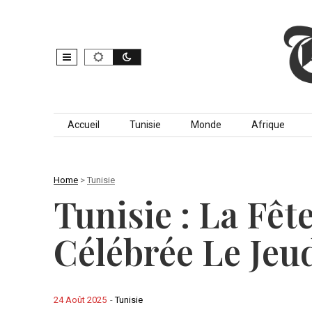
Skip to content
Accueil
Tunisie
Monde
Afrique
Home
>
Tunisie
Tunisie : La Fê
Célébrée Le Jeu
24 Août 2025
-
Tunisie