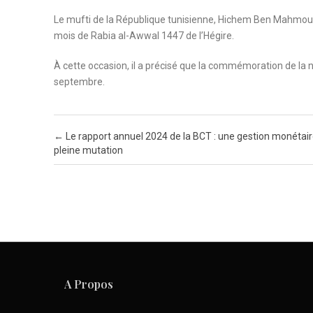
Le mufti de la République tunisienne, Hichem Ben Mahmoud
mois de Rabia al-Awwal 1447 de l’Hégire.
À cette occasion, il a précisé que la commémoration de la
septembre.
Post navigation
←
Le rapport annuel 2024 de la BCT : une gestion monétai
pleine mutation
A Propos