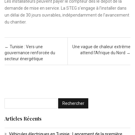
Les installateurs peuvent payer le compteur dès le dépôt de la
demande de mise en service. La STEG s’engage à l’installer dans
un délai de 30 jours ouvrables, indépendamment de l’avancement
du chantier.
Post navigation
←
Tunisie : Vers une
Une vague de chaleur extrême
gouvernance renforcée du
attend l’Afrique du Nord
→
secteur énergétique
Articles Récents
Véhicules électriques en Tunisie : Lancement de la première