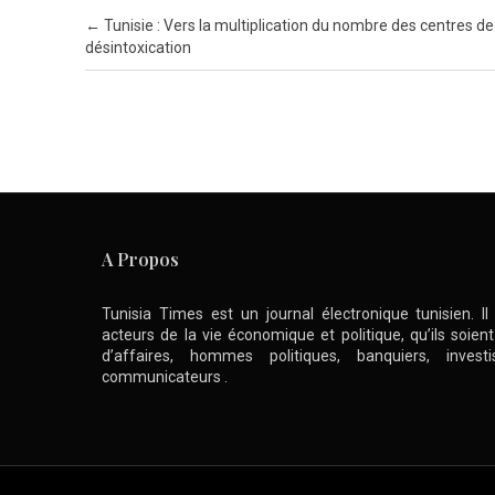
Post navigation
←
Tunisie : Vers la multiplication du nombre des centres de
désintoxication
A Propos
Tunisia Times est un journal électronique tunisien. I
acteurs de la vie économique et politique, qu’ils soie
d’affaires, hommes politiques, banquiers, inve
communicateurs .