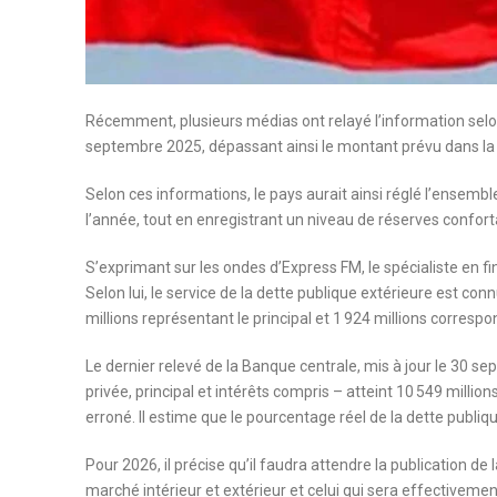
Récemment, plusieurs médias ont relayé l’information selon 
septembre 2025, dépassant ainsi le montant prévu dans la lo
Selon ces informations, le pays aurait ainsi réglé l’ensembl
l’année, tout en enregistrant un niveau de réserves confort
S’exprimant sur les ondes d’Express FM, le spécialiste en fi
Selon lui, le service de la dette publique extérieure est con
millions représentant le principal et 1 924 millions correspo
Le dernier relevé de la Banque centrale, mis à jour le 30 se
privée, principal et intérêts compris – atteint 10 549 millio
erroné. Il estime que le pourcentage réel de la dette publ
Pour 2026, il précise qu’il faudra attendre la publication d
marché intérieur et extérieur et celui qui sera effectivem