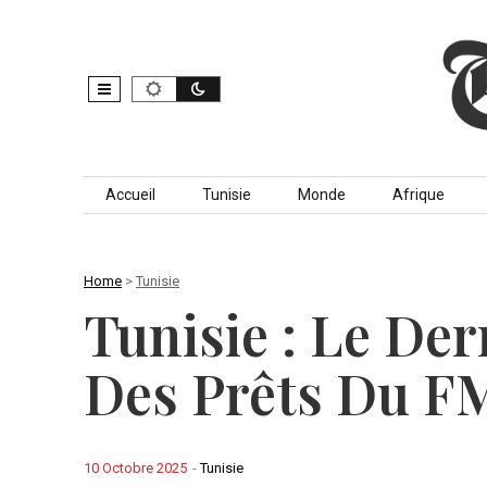
Skip to content
Accueil
Tunisie
Monde
Afrique
Home
>
Tunisie
Tunisie : Le D
Des Prêts Du F
10 Octobre 2025
-
Tunisie