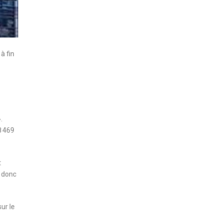
à fin
.
8 469
t
t donc
ur le