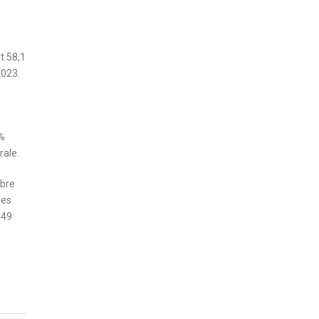
t 58,1
2023.
 %
rale.
mbre
les
149