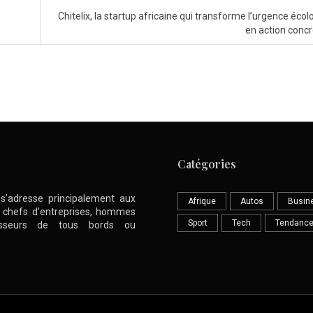
Chitelix, la startup africaine qui transforme l’urgence éco
en action conc
Catégories
l s’adresse principalement aux
Afrique
Autos
Busin
nt chefs d’entreprises, hommes
Sport
Tech
Tendanc
stisseurs de tous bords ou