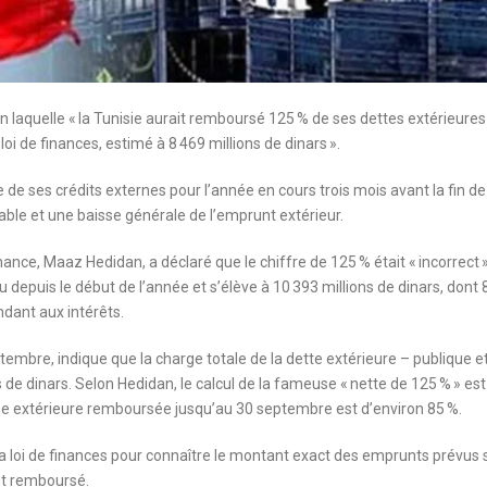
laquelle « la Tunisie aurait remboursé 125 % de ses dettes extérieures 
i de finances, estimé à 8 469 millions de dinars ».
e de ses crédits externes pour l’année en cours trois mois avant la fin de
able et une baisse générale de l’emprunt extérieur.
nance, Maaz Hedidan, a déclaré que le chiffre de 125 % était « incorrect »
nu depuis le début de l’année et s’élève à 10 393 millions de dinars, dont 
ndant aux intérêts.
ptembre, indique que la charge totale de la dette extérieure – publique e
ns de dinars. Selon Hedidan, le calcul de la fameuse « nette de 125 % » es
ique extérieure remboursée jusqu’au 30 septembre est d’environ 85 %.
e la loi de finances pour connaître le montant exact des emprunts prévus s
ent remboursé.