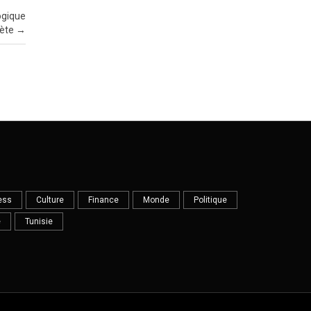
logique
rète
→
ess
Culture
Finance
Monde
Politique
e
Tunisie