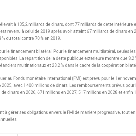
levait à 135,2 milliards de dinars, dont 77 milliards de dette intérieure e
 est revenu à celui de 2019 après avoir atteint 67 milliards de dinars en 
3 % du total contre 70 % en 2019.
ur le financement bilatéral. Pour le financement multilatéral, seules les
ponibles. La répartition de la dette publique extérieure montre que 8,2
anciers multinationaux et 23,2 % dans le cadre de la coopération bilaté
tuer au Fonds monétaire international (FMI) est prévu pour le 1er nove
 2025, avec 1 400 millions de dinars. Les remboursements prévus pour 
de dinars en 2026, 671 millions en 2027, 517 millions en 2028 et enfin 
ant à gérer ses obligations envers le FMI de manière progressive, tout en
annuelles.