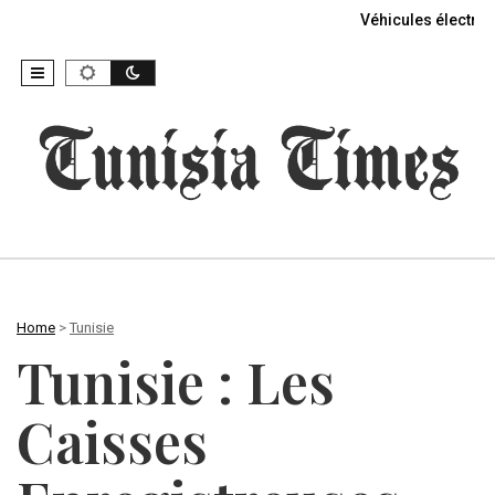
Véhicules électriq
Home
>
Tunisie
Tunisie : Les
Caisses