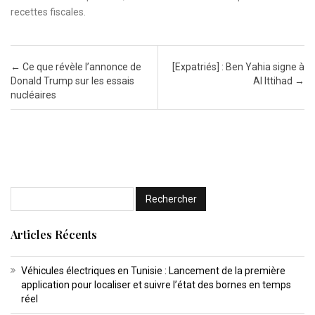
recettes fiscales.
Post navigation
←
Ce que révèle l’annonce de
[Expatriés] : Ben Yahia signe à
Donald Trump sur les essais
Al Ittihad
→
nucléaires
Articles Récents
Véhicules électriques en Tunisie : Lancement de la première
application pour localiser et suivre l’état des bornes en temps
réel