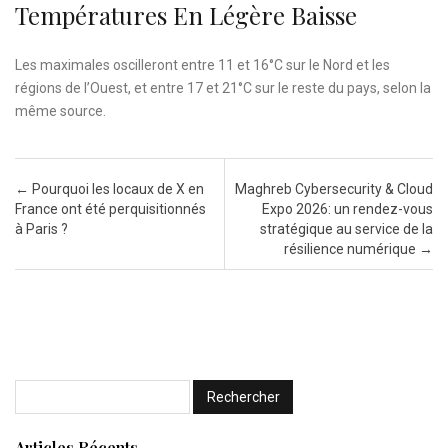
Températures En Légère Baisse
Les maximales oscilleront entre 11 et 16°C sur le Nord et les
régions de l’Ouest, et entre 17 et 21°C sur le reste du pays, selon la
même source.
Post navigation
←
Pourquoi les locaux de X en
Maghreb Cybersecurity & Cloud
France ont été perquisitionnés
Expo 2026: un rendez-vous
à Paris ?
stratégique au service de la
résilience numérique
→
Articles Récents