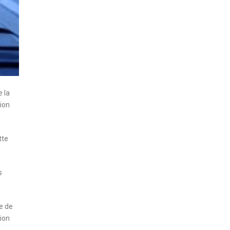
e la
ion
tte
s
e de
sion