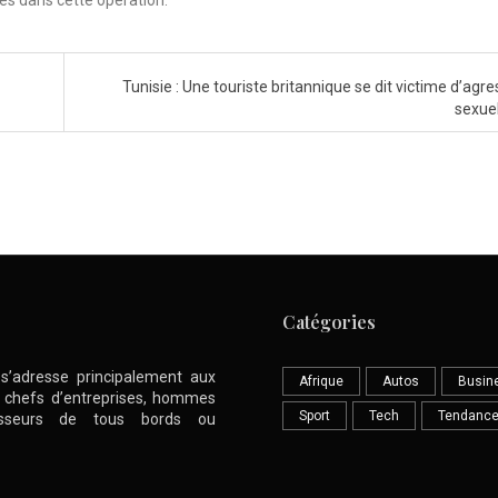
ées dans cette opération.
Tunisie : Une touriste britannique se dit victime d’agr
sexue
Catégories
l s’adresse principalement aux
Afrique
Autos
Busin
nt chefs d’entreprises, hommes
Sport
Tech
Tendanc
stisseurs de tous bords ou