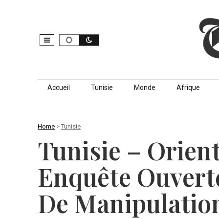
Skip to content
Accueil
Tunisie
Monde
Afrique
Home
>
Tunisie
Tunisie – Orient
Enquête Ouvert
De Manipulatio