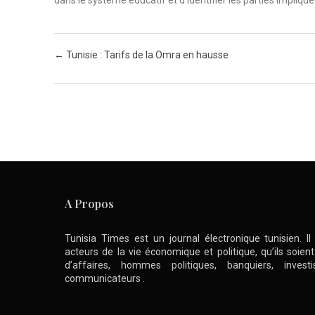
dans le système éducatif et d’identifier les parties impliqu
Post navigation
←
Tunisie : Tarifs de la Omra en hausse
A Propos
Tunisia Times est un journal électronique tunisien. I
acteurs de la vie économique et politique, qu’ils soie
d’affaires, hommes politiques, banquiers, inve
communicateurs .