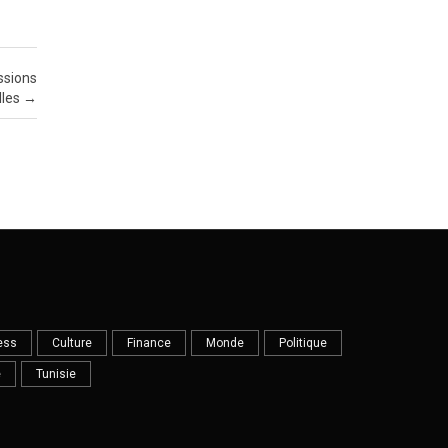
essions
lles
→
ess
Culture
Finance
Monde
Politique
e
Tunisie