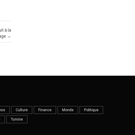
t à la
age
→
ess
Culture
Finance
Monde
Politique
e
Tunisie