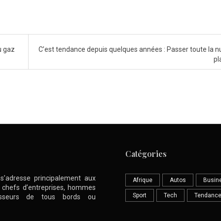
u gaz
C’est tendance depuis quelques années : Passer toute la nui
pl
Catégories
l s’adresse principalement aux
Afrique
Autos
Busin
nt chefs d’entreprises, hommes
Sport
Tech
Tendanc
stisseurs de tous bords ou