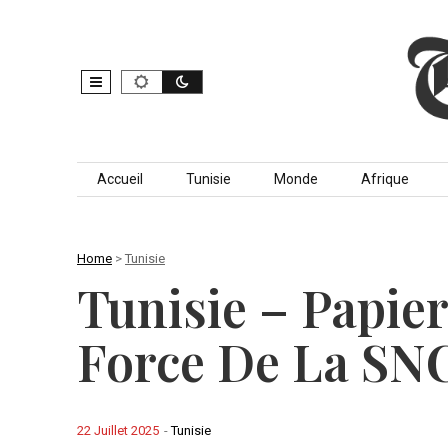
Skip to content
Accueil
Tunisie
Monde
Afrique
Home
>
Tunisie
Tunisie – Papier
Force De La SN
22 Juillet 2025
-
Tunisie