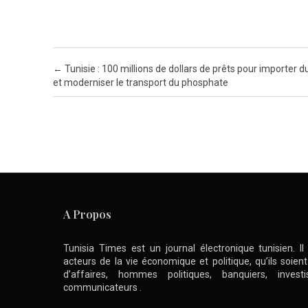
Post navigation
←
Tunisie : 100 millions de dollars de prêts pour importer d
et moderniser le transport du phosphate
A Propos
Tunisia Times est un journal électronique tunisien. I
acteurs de la vie économique et politique, qu’ils soie
d’affaires, hommes politiques, banquiers, inve
communicateurs .