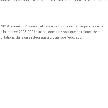
manuels et cahiers scolaires, une mission réaffirmant le rôle stratégiqu
s 2018, année où l’usine avait cessé de fournir du papier pour le secteur
e la rentrée 2025-2026 s’inscrit dans une politique de relance de la
rtations, dans un secteur aussi crucial que l’éducation.