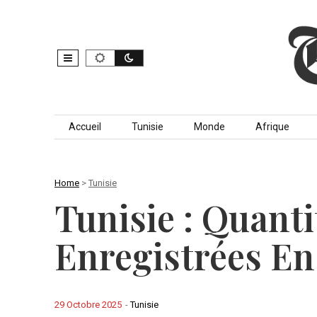
Skip to content
Accueil
Tunisie
Monde
Afrique
Home
>
Tunisie
Tunisie : Quanti
Enregistrées En
29 Octobre 2025
-
Tunisie