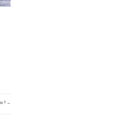
is ?
→