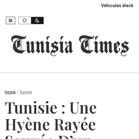
Véhicules électriq
Home
>
Tunisie
Tunisie : Une
Hyène Rayée