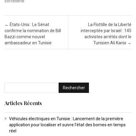
sorcellerie.
Post navigation
←
États-Unis : Le Sénat
La Flottille de la Liberté
confirme la nomination de Bill
interceptée par Israël : 145
Bazzi comme nouvel
activistes arrêtés dont le
ambassadeur en Tunisie
Tunisien Ali Kanis
→
Articles Récents
Véhicules électriques en Tunisie : Lancement de la première
application pour localiser et suivre l’état des bornes en temps
réel