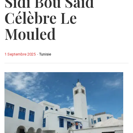
Sidi Bou Said
Célèbre Le
Mouled
1 Septembre 2025
-
Tunisie