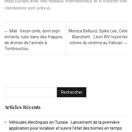
Madj Europe avec des réseaux internationaux
et si d’autres vols
clandestins sont prévus.
Post navigation
←
Mali : treize civils, dont sept
Monica Bellucci, Spike Lee, Cate
enfants, tués dans des frappes
Blanchett… Léon XIV reçoit les
de drones de l’armée à
icônes du cinéma au Vatican
→
Tombouctou
Articles Récents
Véhicules électriques en Tunisie : Lancement de la première
application pour localiser et suivre l’état des bornes en temps