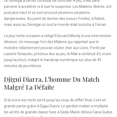
Le Sénégal a certes continué de contrôler le jeu, mais sans
parvenir à accélérer ni à tuer le suspense. Les Maliens, libérés, ont
joué plus haut et se sont procuré plusieurs situations
dangereuses. Au point de donner des sueurs froides, à Rabat,
mais aussi au Sénégal où tout le monde était scotchs à l’écran.
La plus nette occasion a obligé Édouard Mendy à une intervention
décisive. Un message fort des Maliens qui rappelait que le
moindre relâchement pouvait coûter cher aux Lions. Porté par
Lassine Sinayoko, précieux dos au jeu, le Mali a continué d’y croire
jusqu’au bout, malgré le handicap numérique sur plus de 45
minutes de jeu intense.
Djigui Diarra, L’homme Du Match
Malgré La Défaite
Si le score est resté serré jusqu’au coup de sifflet final, c’est en
grande partie grâce à Djigui Diarra. Le gardien malien a multiplié
les arrêts de grande classe face à Sadio Mané, Idrissa Gana Guèye