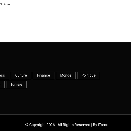
er »
→
ess
Culture
Finance
Monde
Politique
e
Tunisie
© Copyright 2026 - All Rights Reserved | By iTrend