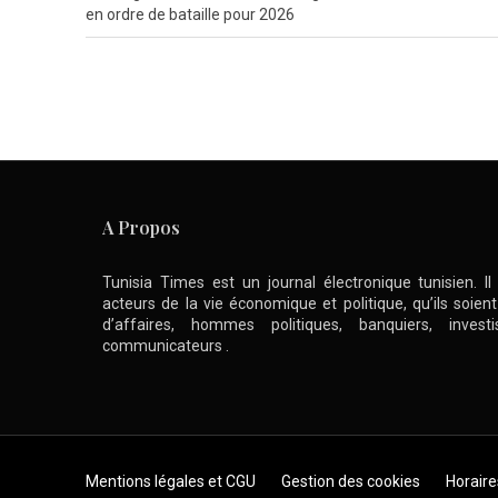
en ordre de bataille pour 2026
A Propos
Tunisia Times est un journal électronique tunisien. I
acteurs de la vie économique et politique, qu’ils soie
d’affaires, hommes politiques, banquiers, inve
communicateurs .
Skip to content
Mentions légales et CGU
Gestion des cookies
Horaire