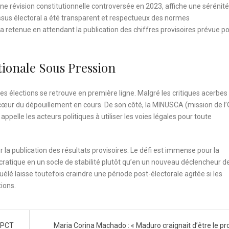
e révision constitutionnelle controversée en 2023, affiche une sérénité
cessus électoral a été transparent et respectueux des normes
 la retenue en attendant la publication des chiffres provisoires prévue po
ionale Sous Pression
des élections se retrouve en première ligne. Malgré les critiques acerbes
au cœur du dépouillement en cours. De son côté, la MINUSCA (mission de l
appelle les acteurs politiques à utiliser les voies légales pour toute
ur la publication des résultats provisoires. Le défi est immense pour la
ratique en un socle de stabilité plutôt qu’en un nouveau déclencheur de
élé laisse toutefois craindre une période post-électorale agitée si les
tions.
e PCT
Maria Corina Machado : « Maduro craignait d’être le pr