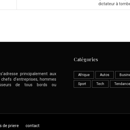
dictateur à tomb
Catégories
l s’adresse principalement aux
Afrique
Autos
Busin
nt chefs d’entreprises, hommes
Sport
Tech
Tendanc
stisseurs de tous bords ou
s de priere
contact