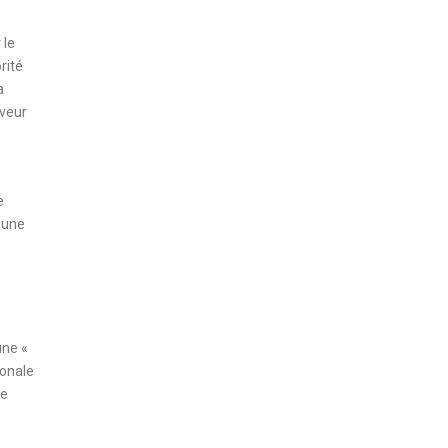
 le
rité
a
aveur
e
t une
une «
ionale
de