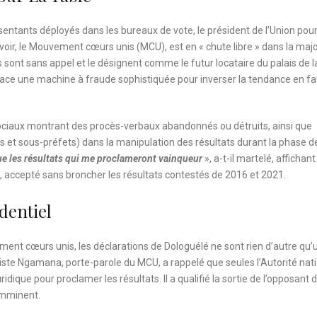
entants déployés dans les bureaux de vote, le président de l’Union pour
oir, le Mouvement cœurs unis (MCU), est en « chute libre » dans la majo
s sont sans appel et le désignent comme le futur locataire du palais de l
 place une machine à fraude sophistiquée pour inverser la tendance en f
sociaux montrant des procès-verbaux abandonnés ou détruits, ainsi que
s et sous-préfets) dans la manipulation des résultats durant la phase d
que les résultats qui me proclameront vainqueur
», a-t-il martelé, affichan
, accepté sans broncher les résultats contestés de 2016 et 2021.
dentiel
ement cœurs unis, les déclarations de Dologuélé ne sont rien d’autre qu’
riste Ngamana, porte-parole du MCU, a rappelé que seules l’Autorité nat
uridique pour proclamer les résultats. Il a qualifié la sortie de l’opposant 
imminent.