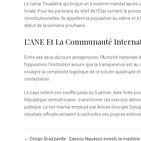
Le camp Touadéra, qui brigue un troisième mandat après un
totale. Pour les partisans du chef de l’État sortant, le pro
constitutionnelles. Ils appellent la population au calme et à
début de la semaine prochaine.
L’ANE Et La Communauté Internat
Entre ces deux discours antagonistes, l’Autorité nationale 
l’opposition, l’institution assure que la transparence est 
souligne la complexité logistique de ce scrutin quadruple et 
contestation.
Le pays retient son souffle jusqu’au 5 janvier, date fixée po
République centrafricaine : transformer cet exercice démoc
politique. Le ton martial employé par Anicet-Georges Dologu
résultats officiels venaient à contredire ses propres estima
Post navigation
←
Congo-Brazzaville : Sassou-Nguesso investi, la machin