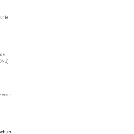
ur le
 de
’ONU)
 crise
ochain