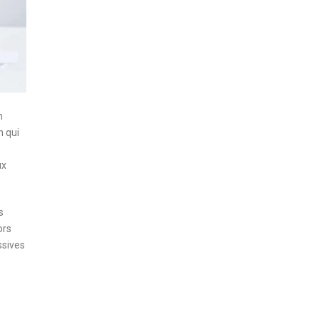
n
n qui
ux
s
ors
ssives