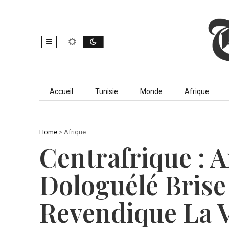
Skip to content
Accueil
Tunisie
Monde
Afrique
Home
>
Afrique
Centrafrique : 
Dologuélé Brise 
Revendique La V