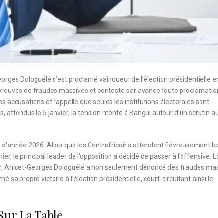
eorges Dologuélé s’est proclamé vainqueur de l’élection présidentielle e
e preuves de fraudes massives et conteste par avance toute proclamatio
s accusations et rappelle que seules les institutions électorales sont
es, attendus le 5 janvier, la tension monte à Bangui autour d’un scrutin a
d’année 2026. Alors que les Centrafricains attendent fiévreusement le
er, le principal leader de l’opposition a décidé de passer à l’offensive. L
vier, Anicet-Georges Dologuélé a non seulement dénoncé des fraudes ma
mé sa propre victoire à l’élection présidentielle, court-circuitant ainsi le
Sur La Table