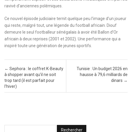
ravivé d’anciennes polémiques.
Ce nouvel épisode judiciaire ternit quelque peu l’image d’un joueur
qui reste, malgré tout, une légende du football africain. Diouf
demeure le seul footballeur sénégalais à avoir été Ballon d’Or
africain à deux reprises (2001 et 2002). Une performance qui a
inspiré toute une génération de jeunes sportifs.
Post navigation
←
Sephora : le coffret K-Beauty
Tunisie : Un budget 2026 en
à shopper avant qu’il ne soit
hausse à 79,6 milliards de
trop tard (il est parfait pour
dinars
→
l’hiver)