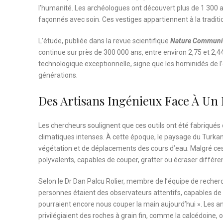
l’humanité. Les archéologues ont découvert plus de 1 300 ar
façonnés avec soin. Ces vestiges appartiennent à la traditio
L’étude, publiée dans la revue scientifique
Nature Communi
continue sur près de 300 000 ans, entre environ 2,75 et 2,44
technologique exceptionnelle, signe que les hominidés de l’
générations.
Des Artisans Ingénieux Face À Un
Les chercheurs soulignent que ces outils ont été fabriq
climatiques intenses. À cette époque, le paysage du Turka
végétation et de déplacements des cours d’eau. Malgré ces c
polyvalents, capables de couper, gratter ou écraser différe
Selon le Dr Dan Palcu Rolier, membre de l’équipe de recher
personnes étaient des observateurs attentifs, capables de ch
pourraient encore nous couper la main aujourd’hui ». Les a
privilégiaient des roches à grain fin, comme la calcédoine, 