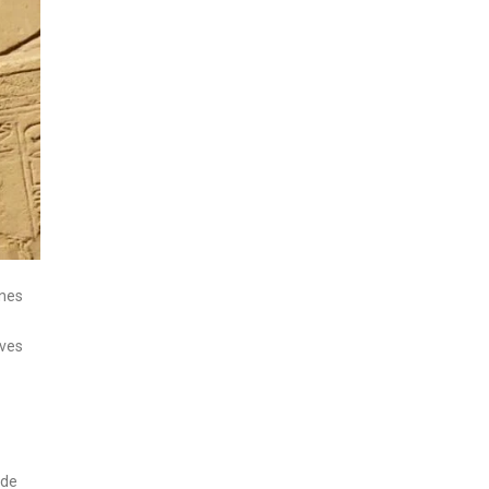
nnes
ives
 de