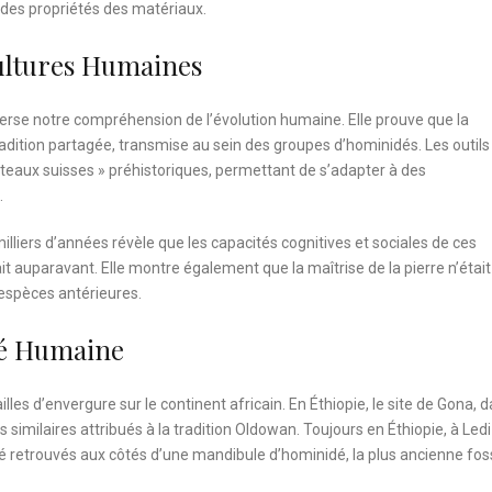
 des propriétés des matériaux.
ultures Humaines
erse notre compréhension de l’évolution humaine. Elle prouve que la
tradition partagée, transmise au sein des groupes d’hominidés. Les outils
aux suisses » préhistoriques, permettant de s’adapter à des
.
illiers d’années révèle que les capacités cognitives et sociales de ces
t auparavant. Elle montre également que la maîtrise de la pierre n’était
espèces antérieures.
ité Humaine
lles d’envergure sur le continent africain. En Éthiopie, le site de Gona, 
ls similaires attribués à la tradition Oldowan. Toujours en Éthiopie, à Ledi
té retrouvés aux côtés d’une mandibule d’hominidé, la plus ancienne fos