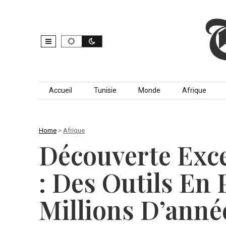
Skip to content
Accueil
Tunisie
Monde
Afrique
Home
>
Afrique
Découverte Exc
: Des Outils En 
Millions D’anné