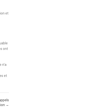
ion et
quable
es ont
e n’a
es et
 appels
tion
→