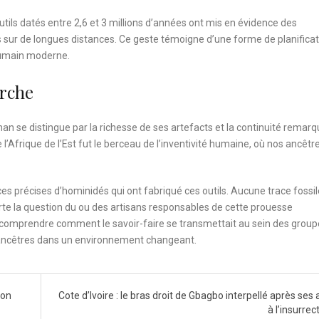
ils datés entre 2,6 et 3 millions d’années ont mis en évidence des
 sur de longues distances. Ce geste témoigne d’une forme de planificat
humain moderne.
rche
an se distingue par la richesse de ses artefacts et la continuité remar
 l’Afrique de l’Est fut le berceau de l’inventivité humaine, où nos ancêtr
s précises d’hominidés qui ont fabriqué ces outils. Aucune trace fossil
erte la question du ou des artisans responsables de cette prouesse
omprendre comment le savoir-faire se transmettait au sein des group
 ancêtres dans un environnement changeant.
ion
Cote d’Ivoire : le bras droit de Gbagbo interpellé après ses
à l’insurrec