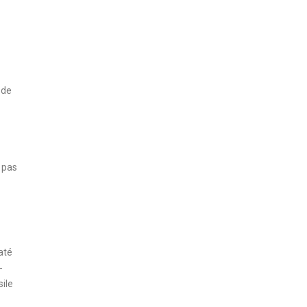
 de
 pas
daté
-
sile