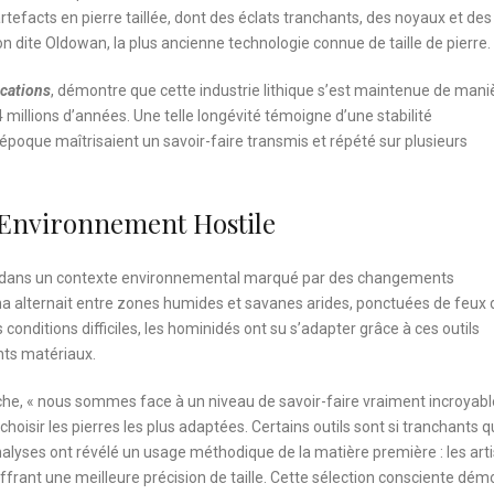
tefacts en pierre taillée, dont des éclats tranchants, des noyaux et des 
n dite Oldowan, la plus ancienne technologie connue de taille de pierre.
cations
, démontre que cette industrie lithique s’est maintenue de mani
 millions d’années. Une telle longévité témoigne d’une stabilité
époque maîtrisaient un savoir-faire transmis et répété sur plusieurs
 Environnement Hostile
ués dans un contexte environnemental marqué par des changements
na alternait entre zones humides et savanes arides, ponctuées de feux 
onditions difficiles, les hominidés ont su s’adapter grâce à ces outils
nts matériaux.
che, « nous sommes face à un niveau de savoir-faire vraiment incroyabl
oisir les pierres les plus adaptées. Certains outils sont si tranchants qu
nalyses ont révélé un usage méthodique de la matière première : les art
offrant une meilleure précision de taille. Cette sélection consciente dém