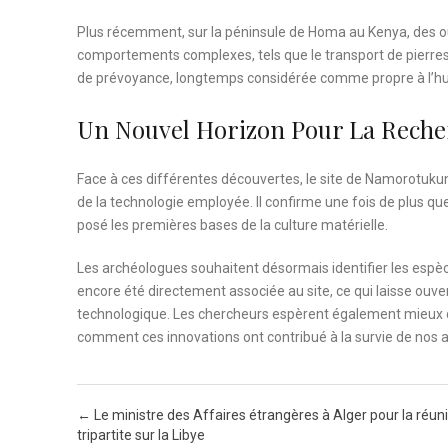
Plus récemment, sur la péninsule de Homa au Kenya, des out
comportements complexes, tels que le transport de pierres
de prévoyance, longtemps considérée comme propre à l’
Un Nouvel Horizon Pour La Reche
Face à ces différentes découvertes, le site de Namorotukun
de la technologie employée. Il confirme une fois de plus que
posé les premières bases de la culture matérielle.
Les archéologues souhaitent désormais identifier les espèce
encore été directement associée au site, ce qui laisse ouv
technologique. Les chercheurs espèrent également mieux c
comment ces innovations ont contribué à la survie de nos
Post navigation
←
Le ministre des Affaires étrangères à Alger pour la réun
tripartite sur la Libye