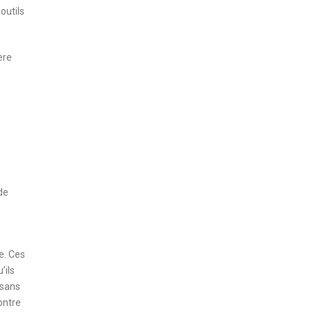
outils
ère
de
e. Ces
’ils
isans
ontre