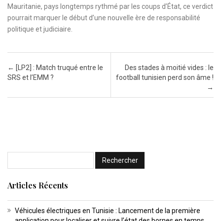
Mauritanie, pays longtemps rythmé par les coups d’État, ce verdict
pourrait marquer le début d’une nouvelle ère de responsabilité
politique et judiciaire.
Post navigation
←
[LP2] : Match truqué entre le
Des stades à moitié vides : le
SRS et l’EMM ?
football tunisien perd son âme !
→
Articles Récents
Véhicules électriques en Tunisie : Lancement de la première
application pour localiser et suivre l’état des bornes en temps