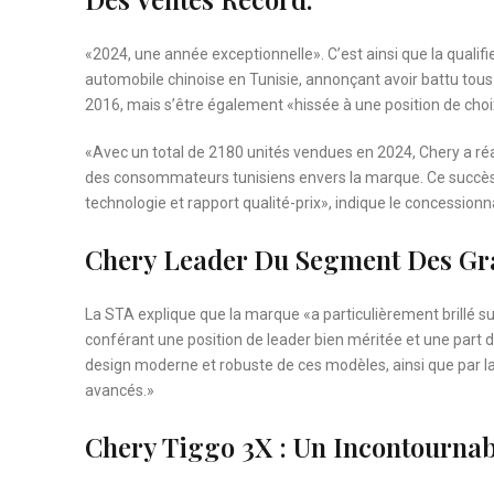
«2024, une année exceptionnelle». C’est ainsi que la qualif
automobile chinoise en Tunisie, annonçant avoir battu tous
2016, mais s’être également «hissée à une position de choi
«Avec un total de 2180 unités vendues en 2024, Chery a r
des consommateurs tunisiens envers la marque. Ce succès s’e
technologie et rapport qualité-prix», indique le concessio
Chery Leader Du Segment Des G
La STA explique que la marque «a particulièrement brillé su
conférant une position de leader bien méritée et une part
design moderne et robuste de ces modèles, ainsi que par la
avancés.»
Chery Tiggo 3X : Un Incontourna