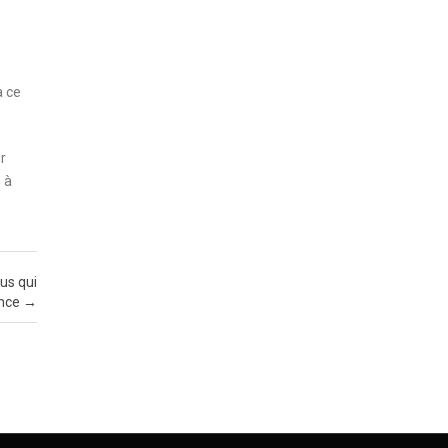
à ce
r
 à
us qui
ance
→