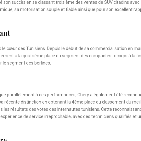
rmé son succès en se classant troisième des ventes de SUV citadins avec
ique, sa motorisation souple et fiable ainsi que pour son excellent rap
ant
is le cœur des Tunisiens. Depuis le début de sa commercialisation en ma
pidement à la quatrième place du segment des compactes tricorps à la fi
r le segment des berlines.
e parallèlement à ces performances, Chery a également été reconnu
sa récente distinction en obtenant la 4ème place du classement du meil
 les résultats des votes des internautes tunisiens. Cette reconnaissan
 expérience de service irréprochable, avec des techniciens qualifiés et u
ery