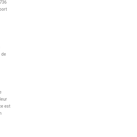
 736
port
i
n de
e
leur
ce est
n