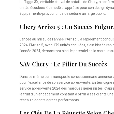
Le Tiggo 3X, véritable cheval de bataille de Chery, a confi
unités écoulées. Ce modèle, apprécié pour son design dynam
équipements-prix, continue de séduire un large public.
Chery Arrizo 5 : Un Succès Fulgur
Lancée au milieu de l’année, l’Arrizo 5 a rapidement conqu
2024, l’Arrizo 5, avec 179 unités écoulées, s’est hissée ra
l’année 2024, démontrant ainsi le potentiel de la marque su
SAV Chery : Le Pilier Du Succès
Dans ce même communiqué, le concessionnaire annonce qu
pour l’excellence de son service après-vente. En témoigne 
service après-vente 2024 des marques généralistes, d’après
le fruit d’un engagement constant à offrir à ses clients une
réseau d’agents agréés performants.
Les Clés De La Réussite Selon Ch