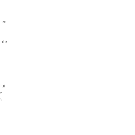
n en
ante
lui
le
ès