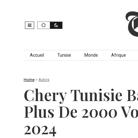
Skip to content
Accueil
Tunisie
Monde
Afrique
Home
>
Autos
Chery Tunisie B
Plus De 2000 Vo
2024