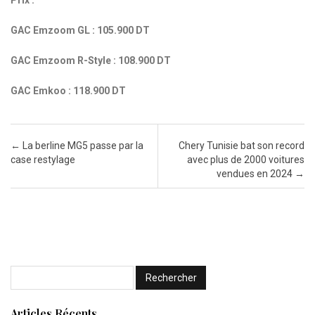
Prix :
GAC Emzoom GL : 105.900 DT
GAC Emzoom R-Style : 108.900 DT
GAC Emkoo : 118.900 DT
Post navigation
←
La berline MG5 passe par la
Chery Tunisie bat son record
case restylage
avec plus de 2000 voitures
vendues en 2024
→
Articles Récents