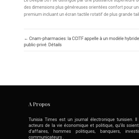
Le Deepal S07 se distingue par une puissance supérieure d
des dimensions plus généreuses orientées confort pour une me
premium incluant un écran tactile rotatif de plus grande ta
Post navigation
←
Cnam-pharmacies: la CCITF appelle à un modèle hybrid
public-privé. Détails
A Propos
Tunisia Times est un journal électronique tunisien. I
acteurs de la vie économique et politique, qu’ils soie
d’affaires, hommes politiques, banquiers, inve
communicateurs .