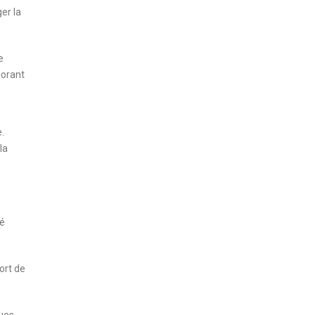
er la
e
iorant
.
la
té
ort de