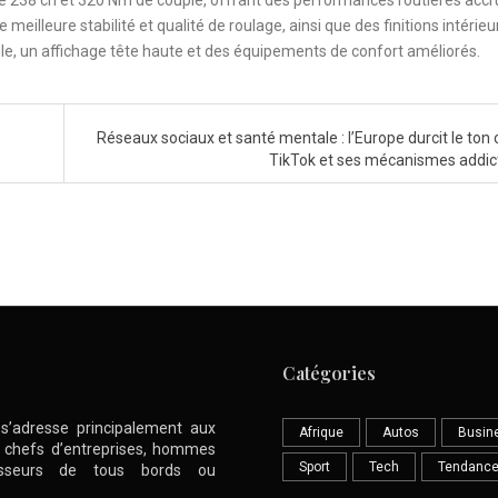
e 238 ch et 320 Nm de couple, offrant des performances routières accr
illeure stabilité et qualité de roulage, ainsi que des finitions intérieu
ille, un affichage tête haute et des équipements de confort améliorés.
e
Réseaux sociaux et santé mentale : l’Europe durcit le ton 
TikTok et ses mécanismes addic
Catégories
l s’adresse principalement aux
Afrique
Autos
Busin
nt chefs d’entreprises, hommes
Sport
Tech
Tendanc
stisseurs de tous bords ou