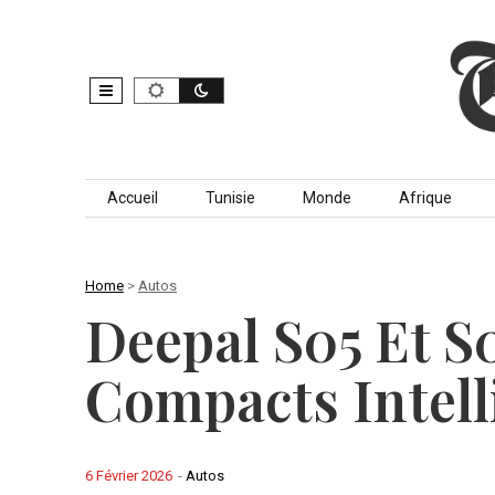
Skip to content
Accueil
Tunisie
Monde
Afrique
Home
>
Autos
Deepal S05 Et S
Compacts Intell
6 Février 2026
-
Autos