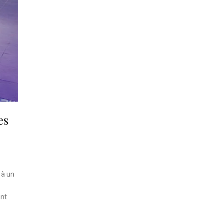
es
 à un
ant