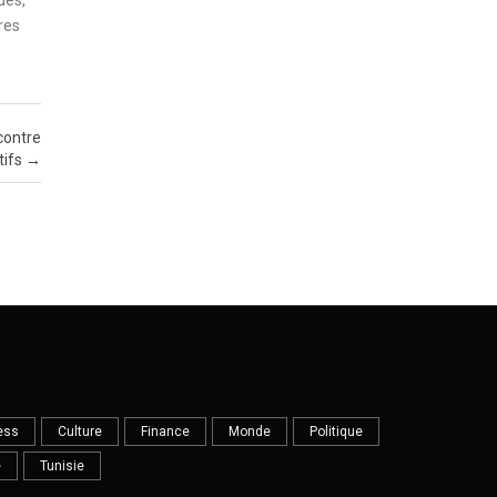
ues,
res
contre
tifs
→
ess
Culture
Finance
Monde
Politique
e
Tunisie