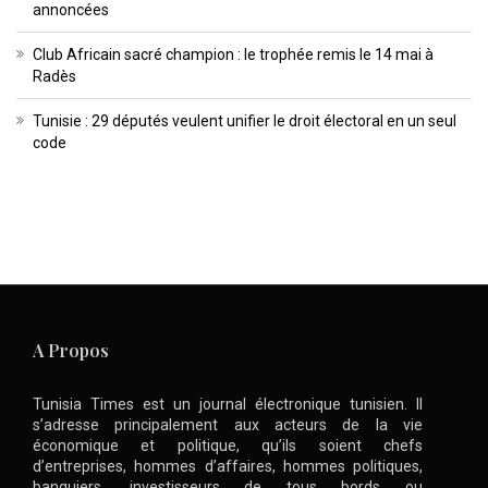
annoncées
Club Africain sacré champion : le trophée remis le 14 mai à
Radès
Tunisie : 29 députés veulent unifier le droit électoral en un seul
code
A Propos
Tunisia Times est un journal électronique tunisien. Il
s’adresse principalement aux acteurs de la vie
économique et politique, qu’ils soient chefs
d’entreprises, hommes d’affaires, hommes politiques,
banquiers, investisseurs de tous bords ou