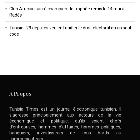
Club Africain sacré champion : le trophée remis le 14 mai à
Radès
Tunisie : 29 députés veulent unifier le droit électoral en un seul
code
A Propos
Tunisia Times est un journal électronique tunisien. Il
s’adresse principalement aux acteurs de la vie
économique et politique, qu’ils soient chefs
d’entreprises, hommes d’affaires, hommes politiques,
banquiers, investisseurs de tous bords ou
communicateurs .