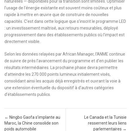
naturelles — disponibles pour la transition sont limitées. Optimiser
l’usage de l’énergie existante est souvent moins coûteux et plus
rapide à mettre en œuvre que de construire de nouvelles
capacités. C’est dans cette logique que s’inscrit le programme LED
: un investissement maîtrisé, aux retours mesurables, déployé
progressivement dans des établissements publics où l’impact est
directement visible.
Selon les données relayées par African Manager, l’ANME continue
de suivre de près l’avancement du programme et d’en publier les
résultats intermédiaires. La prochaine phase devra permettre
d’atteindre les 270 000 points lumineux initialement visés,
consolidant ainsi les acquis déjà enregistrés et ouvrant la voie à
une extension éventuelle du dispositif à d’autres catégories
d’établissements publics.
Post navigation
←
Ningbo Gaofa s’implante au
Le Canada et la Tunisie
Maroc, la Chine consolide son
resserrent leurs liens
poids automobile
parlementaires
→