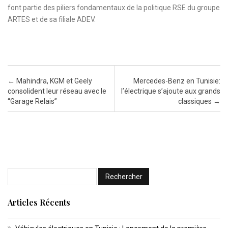
font partie des piliers fondamentaux de la politique RSE du groupe
ARTES et de sa filiale ADEV.
Post navigation
←
Mahindra, KGM et Geely
Mercedes-Benz en Tunisie:
consolident leur réseau avec le
l’électrique s’ajoute aux grands
“Garage Relais”
classiques
→
Articles Récents